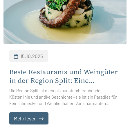
15.10.2025
Beste Restaurants und Weingüter
in der Region Split: Eine
kulinarische Reise durch
Die Region Split ist mehr als nur atemberaubende
Dalmatien
Küstenlinie und antike Geschichte—sie ist ein Paradies für
Feinschmecker und Weinliebhaber. Von charmanten
Meeresufer-Tavernen bis hin zu versteckten Weinbergen,
eingebettet in sonnenverwöhnte Hügel, erzählt hier jede
Mehr lesen
Mahlzeit eine Geschichte. Ob Sie frische adriatische
Meeresfrüchte genießen, sich an herzhaften