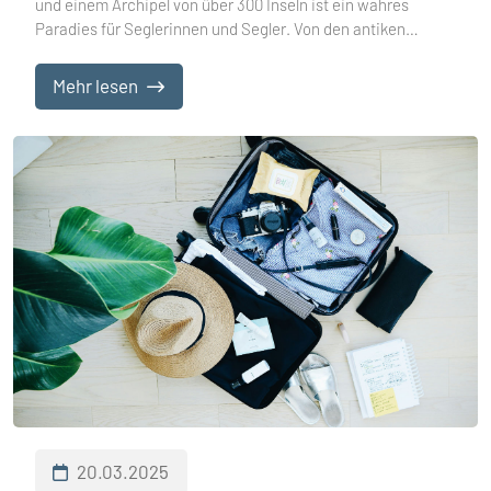
Adria entdecken
und einem Archipel von über 300 Inseln ist ein wahres
Paradies für Seglerinnen und Segler. Von den antiken
Stadtmauern Zadars bis zu abgeschiedenen Buchten,
verborgenen Stränden und lebhaften Häfen bietet diese
Mehr lesen
Küste eine einzigartige Verbindung aus Naturschönheit,
Geschichte und modernen Yachthäfen. Anlegen im Raum
Zadar bedeutet weit mehr, als nur Ihr Boot sicher
festzumachen. Es ist die Einladung, in die lokale Kultur
einzutauchen, frische Meeresküche zu genießen und
malerische Inseln zu erkunden, die wirken, als sei die Zeit
stehen geblieben.
20.03.2025