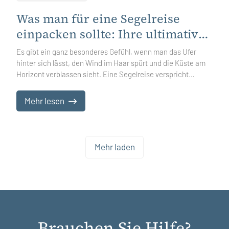
Was man für eine Segelreise
einpacken sollte: Ihre ultimative
Checkliste für reibungsloses
Es gibt ein ganz besonderes Gefühl, wenn man das Ufer
Segeln
hinter sich lässt, den Wind im Haar spürt und die Küste am
Horizont verblassen sieht. Eine Segelreise verspricht
Freiheit, Abenteuer und unvergessliche Sonnenuntergänge
– doch sie stellt auch Ihre Packfertigkeiten auf die Probe.
Mehr lesen
Die richtige Ausrüstung, Kleidung und wichtige Dinge
mitzunehmen, sorgt dafür, dass Sie komfortabel, sicher und
bereit für jeden spontanen Sprung ins Wasser oder
versteckte Buchten sind, die Sie unterwegs entdecken.
Mehr laden
Brauchen Sie Hilfe?