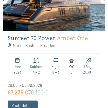
Sunreef 70 Power
Amber One
Marina Kastela, Kroatien
Jahr
Kabinen
Kojen
WC
Länge
2023
4 + 2
8 + 3
5
21.30 m
29.08. - 05.09.2026
67.235 €
79.100 €
Yachtdetails