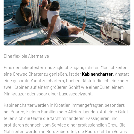
Eine flexible Alternative
Eine der beliebtesten und zugleich zugänglichsten Möglichkeiten,
eine Crewed Charter zu genießen, ist der
Kabinencharter
. Anstatt
eine gesamte Yacht zu chartern, buchen Gäste lediglich eine oder
zwei Kabinen auf einem größeren Schiff wie einer Gulet, einem
Minikreuzer oder sogar einer Luxussegelyacht.
Kabinencharter werden in Kroatien immer gefragter, besonders
bei Paaren, kleinen Familien oder Alleinreisenden. Auf einer Gulet
teilen sich die Gäste die Yacht mit anderen Passagieren und
profitieren dennoch vom Service einer professionellen Crew. Die
Mahlzeiten werden an Bord zubereitet, die Route steht im Voraus