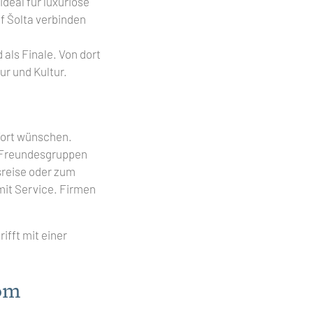
ideal für luxuriöse
f Šolta verbinden
 als Finale. Von dort
ur und Kultur.
mfort wünschen.
. Freundesgruppen
sreise oder zum
mit Service. Firmen
rifft mit einer
com