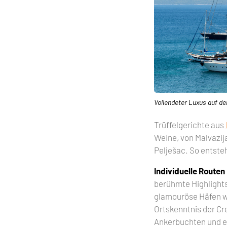
Vollendeter Luxus auf d
Trüffelgerichte aus
Weine, von Malvazija 
Pelješac. So entste
Individuelle Routen
berühmte Highlights
glamouröse Häfen wie
Ortskenntnis der Cr
Ankerbuchten und e