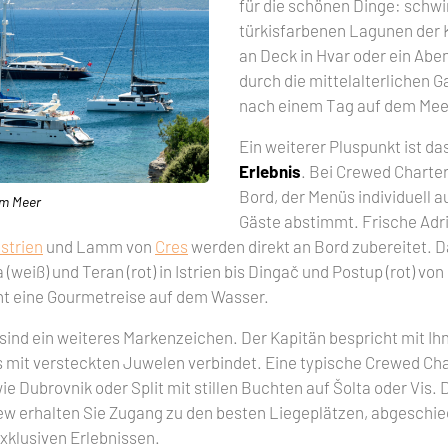
für die schönen Dinge: schw
türkisfarbenen Lagunen der 
an Deck in Hvar oder ein Ab
durch die mittelalterlichen 
nach einem Tag auf dem Mee
Ein weiterer Pluspunkt ist da
Erlebnis
. Bei Crewed Charter
Bord, der Menüs individuell a
em Meer
Gäste abstimmt. Frische Adr
Istrien
und Lamm von
Cres
werden direkt an Bord zubereitet. D
(weiß) und Teran (rot) in Istrien bis Dingač und Postup (rot) von
ht eine Gourmetreise auf dem Wasser.
sind ein weiteres Markenzeichen. Der Kapitän bespricht mit Ihn
 mit versteckten Juwelen verbindet. Eine typische Crewed Cha
 Dubrovnik oder Split mit stillen Buchten auf Šolta oder Vis. 
ew erhalten Sie Zugang zu den besten Liegeplätzen, abgeschi
xklusiven Erlebnissen.