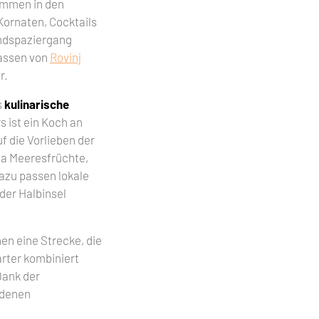
immen in den
Kornaten, Cocktails
endspaziergang
Gassen von
Rovinj
r.
s
kulinarische
s ist ein Koch an
uf die Vorlieben der
ia Meeresfrüchte,
azu passen lokale
 der Halbinsel
en eine Strecke, die
rter kombiniert
Dank der
edenen