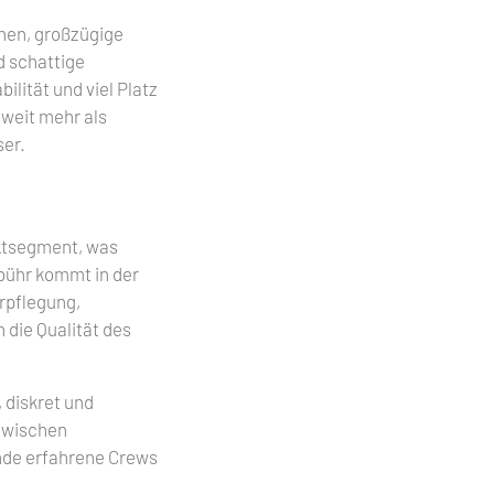
inen, großzügige
d schattige
lität und viel Platz
 weit mehr als
ser.
ktsegment, was
ebühr kommt in der
rpflegung,
 die Qualität des
 diskret und
 zwischen
ende erfahrene Crews