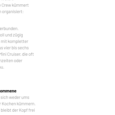
he Crew kümmert
 organisiert:
erbunden.
oll und zügig
 mit kompletter
s vier bis sechs
ni Cruiser, die oft
hzeiten oder
au.
lkommene
 sich weder ums
er Kochen kümmern.
bleibt der Kopf frei