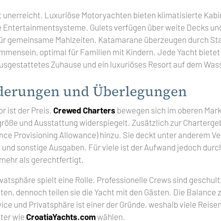
t unerreicht. Luxuriöse Motoryachten bieten klimatisierte Kab
 Entertainmentsysteme. Gulets verfügen über weite Decks un
für gemeinsame Mahlzeiten. Katamarane überzeugen durch Stabi
ammensein, optimal für Familien mit Kindern. Jede Yacht bietet
 ausgestattetes Zuhause und ein luxuriöses Resort auf dem Was
derungen und Überlegungen
r ist der Preis.
Crewed Charters
bewegen sich im oberen Mar
größe und Ausstattung widerspiegelt. Zusätzlich zur Charterg
nce Provisioning Allowance) hinzu. Sie deckt unter anderem Ve
 und sonstige Ausgaben. Für viele ist der Aufwand jedoch durch
ehr als gerechtfertigt.
atsphäre spielt eine Rolle. Professionelle Crews sind geschult,
eten, dennoch teilen sie die Yacht mit den Gästen. Die Balance
e und Privatsphäre ist einer der Gründe, weshalb viele Reis
ter wie
CroatiaYachts.com
wählen.