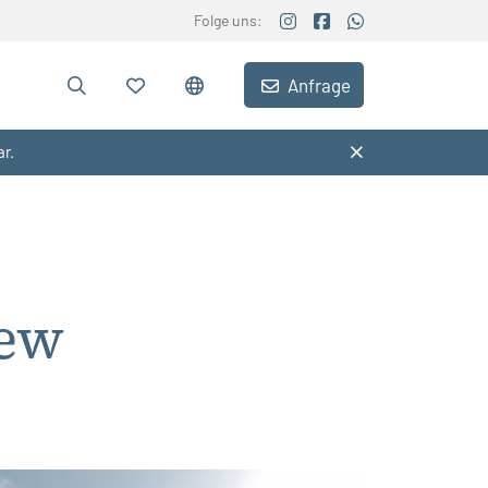
Folge uns:
Anfrage
ar.
rew