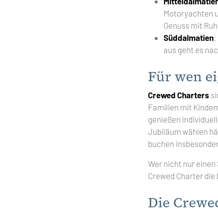
Mitteldalmatie
Motoryachten un
Genuss mit Ruh
Süddalmatien
:
aus geht es nac
Für wen ei
Crewed Charters
si
Familien mit Kinde
genießen individuel
Jubiläum wählen häu
buchen insbesondere
Wer nicht nur einen
Crewed Charter die 
Die Crewe