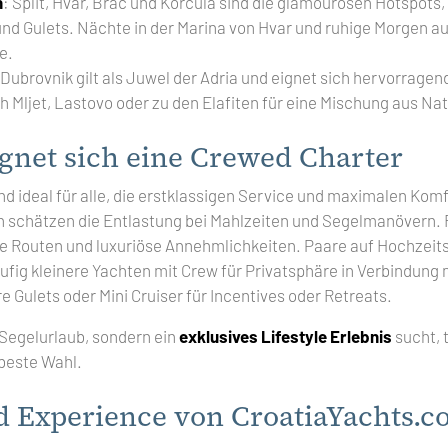
n
: Split, Hvar, Brač und Korčula sind die glamourösen Hotspots, 
d Gulets. Nächte in der Marina von Hvar und ruhige Morgen au
e.
 Dubrovnik gilt als Juwel der Adria und eignet sich hervorragend
h Mljet, Lastovo oder zu den Elafiten für eine Mischung aus Nat
gnet sich eine Crewed Charter
nd ideal für alle, die erstklassigen Service und maximalen Ko
rn schätzen die Entlastung bei Mahlzeiten und Segelmanövern
le Routen und luxuriöse Annehmlichkeiten. Paare auf Hochzeit
fig kleinere Yachten mit Crew für Privatsphäre in Verbindung 
 Gulets oder Mini Cruiser für Incentives oder Retreats.
 Segelurlaub, sondern ein
exklusives Lifestyle Erlebnis
sucht, t
beste Wahl.
d Experience von CroatiaYachts.