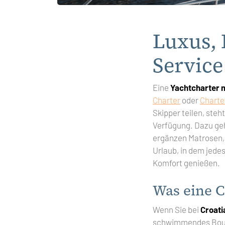
Luxus, 
Service
Eine
Yachtcharter 
Charter
oder
Charte
Skipper teilen, steh
Verfügung. Dazu ge
ergänzen Matrosen, 
Urlaub, in dem jede
Komfort genießen.
Was eine C
Wenn Sie bei
Croat
schwimmendes Boutiq