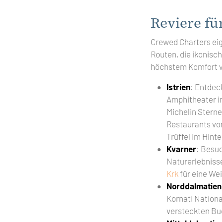
Reviere fü
Crewed Charters eig
Routen, die ikonisc
höchstem Komfort v
Istrien
: Entdec
Amphitheater i
Michelin Stern
Restaurants v
Trüffel im Hinte
Kvarner
: Besu
Naturerlebniss
Krk
für eine Wei
Norddalmatien
Kornati Nationa
versteckten Bu