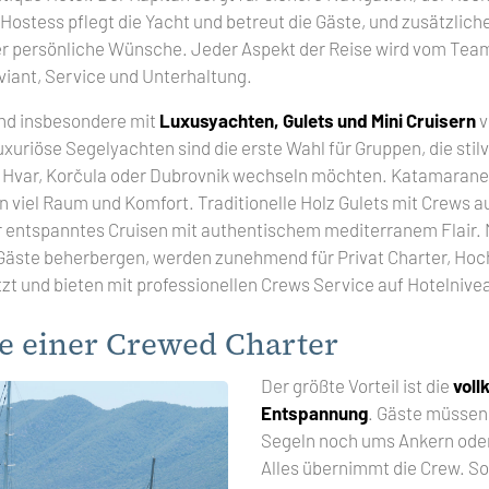
ostess pflegt die Yacht und betreut die Gäste, und zusätzlic
r persönliche Wünsche. Jeder Aspekt der Reise wird vom Team
iant, Service und Unterhaltung.
nd insbesondere mit
Luxusyachten, Gulets und Mini Cruisern
v
uriöse Segelyachten sind die erste Wahl für Gruppen, die stilv
e Hvar, Korčula oder Dubrovnik wechseln möchten. Katamarane
 viel Raum und Komfort. Traditionelle Holz Gulets mit Crews au
 entspanntes Cruisen mit authentischem mediterranem Flair. Mi
Gäste beherbergen, werden zunehmend für Privat Charter, Hoc
t und bieten mit professionellen Crews Service auf Hotelnive
le einer Crewed Charter
Der größte Vorteil ist die
vol
Entspannung
. Gäste müssen
Segeln noch ums Ankern od
Alles übernimmt die Crew. So 