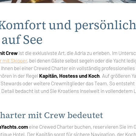
Komfort und persönlic
 auf See
mit Crew
ist die exklusivste Art, die Adria zu erleben. Im Unters
r mit Skipper
, bei denen Gäste selbst segeln oder die Yacht ledi
t Ihnen bei einer Crewed Charter ein vollständig professionelle
hören in der Regel
Kapitän, Hostess und Koch
. Auf größeren Y
Stewards oder weitere Crewmitglieder das Team. So entsteht 
s Detail bedacht ist und Sie Kroatiens Inselwelt in vollendete
harter mit Crew bedeutet
iaYachts.com
eine Crewed Charter buchen, reservieren Sie im 
ue Hotel. Der Kapitän sorgt für sichere Navigation, der Koch