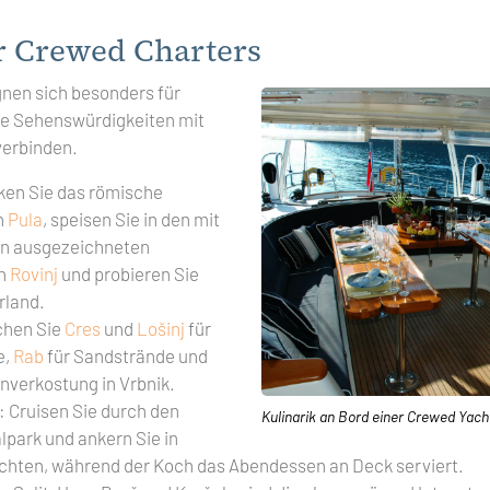
r Crewed Charters
nen sich besonders für
he Sehenswürdigkeiten mit
erbinden.
ken Sie das römische
n
Pula
, speisen Sie in den mit
en ausgezeichneten
on
Rovinj
und probieren Sie
rland.
chen Sie
Cres
und
Lošinj
für
e,
Rab
für Sandstrände und
nverkostung in Vrbnik.
: Cruisen Sie durch den
Kulinarik an Bord einer Crewed Yach
lpark und ankern Sie in
chten, während der Koch das Abendessen an Deck serviert.