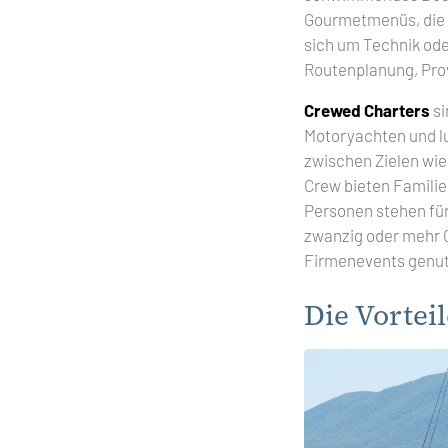
Gourmetmenüs, die H
sich um Technik ode
Routenplanung, Prov
Crewed Charters
si
Motoryachten und lux
zwischen Zielen wi
Crew bieten Familien
Personen stehen für
zwanzig oder mehr 
Firmenevents genutz
Die Vortei