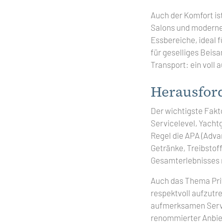
Auch der Komfort is
Salons und moderne
Essbereiche, ideal 
für geselliges Beis
Transport: ein voll
Herausfor
Der wichtigste Fakto
Servicelevel, Yacht
Regel die APA (Adva
Getränke, Treibstoff
Gesamterlebnisses m
Auch das Thema Priv
respektvoll aufzutr
aufmerksamen Servic
renommierter Anbie