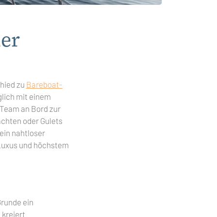
her
chied zu
Bareboat-
glich mit einem
s Team an Bord zur
achten oder Gulets
ein nahtloser
m Luxus und höchstem
Grunde ein
 kreiert