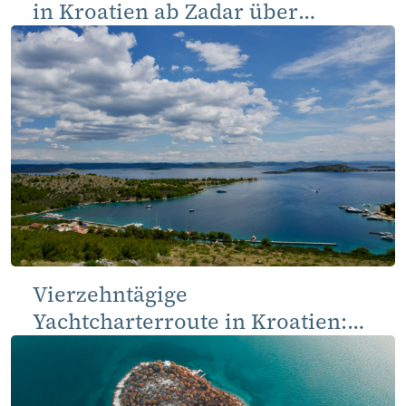
in Kroatien ab Zadar über
Kornati und Norddalmatien
Vierzehntägige
Yachtcharterroute in Kroatien:
von Zadar über Kornati, Šibenik
und Split