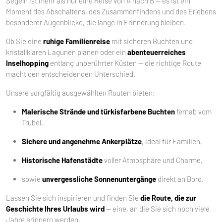
Segeln ist mehr als nur eine Reise von A nach B — es ist ein
Moment des Abschaltens, des Zusammenfindens und des Erlebens
besonderer Augenblicke, die lange in Erinnerung bleiben.
Ob Sie eine
ruhige Familienreise
mit sicheren Buchten und
kristallklaren Lagunen planen oder ein
abenteuerreiches
Inselhopping
entlang unberührter Küsten — die richtige Route
macht den entscheidenden Unterschied.
Unsere sorgfältig ausgewählten Routen bieten:
Malerische Strände und türkisfarbene Buchten
fernab vom
Trubel,
Sichere und angenehme Ankerplätze
, ideal für Familien,
Historische Hafenstädte
voller Atmosphäre und Charme,
sowie
unvergessliche Sonnenuntergänge
direkt an Bord.
Lassen Sie sich inspirieren und finden Sie
die Route, die zur
Geschichte Ihres Urlaubs wird
— eine, an die Sie sich noch viele
Jahre erinnern werden.