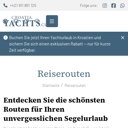
+421 911 861 125
Folge uns:
Buchen Sie jetzt Ihren Yachturlaub in Kroatien und
sichern Sie sich einen exklusiven Rabatt — nur für kurze
Zeit verfügbar.
Reiserouten
Startseite
Reiserouten
Entdecken Sie die schönsten
Routen für Ihren
unvergesslichen Segelurlaub