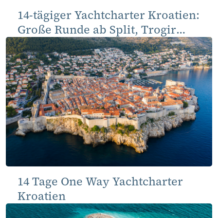
14-tägiger Yachtcharter Kroatien:
Große Runde ab Split, Trogir
oder Kaštela bis Dubrovnik
14 Tage One Way Yachtcharter
Kroatien