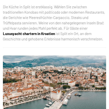
Die Küche in Split ist erstklassig. Wählen Sie zwischen
traditionellen Konobas mit
pašticada
oder modernen Restaurants,
die Gerichte wie Meeresfrüchte-Carpaccio, Steaks und
Trüffelpasta servieren. Weine von den nahegelegenen Inseln Brač
und Hvar runden jedes Mahl perfekt ab. Für Gäste einer
Luxusyacht chartern in Kroatien
ist Split ein Ort, an dem
Geschichte und gehobene Erlebnisse harmonisch verschmelzen.