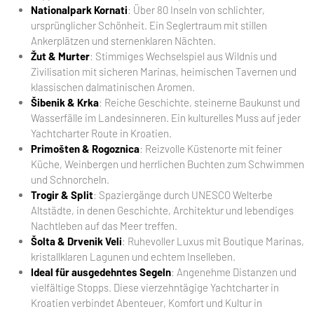
Nationalpark Kornati
: Über 80 Inseln von schlichter,
ursprünglicher Schönheit. Ein Seglertraum mit stillen
Ankerplätzen und sternenklaren Nächten.
Žut & Murter
: Stimmiges Wechselspiel aus Wildnis und
Zivilisation mit sicheren Marinas, heimischen Tavernen und
klassischen dalmatinischen Aromen.
Šibenik & Krka
: Reiche Geschichte, steinerne Baukunst und
Wasserfälle im Landesinneren. Ein kulturelles Muss auf jeder
Yachtcharter Route in Kroatien.
Primošten & Rogoznica
: Reizvolle Küstenorte mit feiner
Küche, Weinbergen und herrlichen Buchten zum Schwimmen
und Schnorcheln.
Trogir & Split
: Spaziergänge durch UNESCO Welterbe
Altstädte, in denen Geschichte, Architektur und lebendiges
Nachtleben auf das Meer treffen.
Šolta & Drvenik Veli
: Ruhevoller Luxus mit Boutique Marinas,
kristallklaren Lagunen und echtem Inselleben.
Ideal für ausgedehntes Segeln
: Angenehme Distanzen und
vielfältige Stopps. Diese vierzehntägige Yachtcharter in
Kroatien verbindet Abenteuer, Komfort und Kultur in