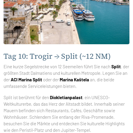
Tag 10: Trogir → Split (~12 NM)
Eine kurze Segelstrecke von 12 Seemeilen führt Sie nach
Split
, der
größten Stadt Dalmatiens und kulturellen Metropole. Legen Sie an
der
ACI Marina Split
oder der
Marina Kaštela
an, die beide
umfassende Serviceleistungen bieten.
Split ist berühmt für den
Diokletianpalast
, ein UNESCO-
Weltkulturerbe, das das Herz der Altstadt bildet. Innerhalb seiner
Mauern befinden sich Restaurants, Cafés, Geschäfte sowie
Wohnhäuser. Schlendern Sie entlang der Riva-Promenade,
besuchen Sie die Märkte und entdecken Sie kulturelle Highlights
wie den Peristil-Platz und den Jupiter-Tempel.