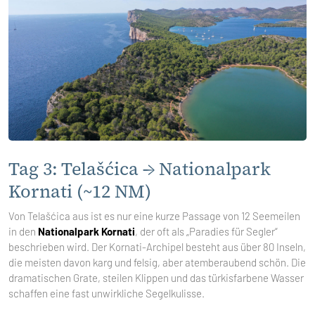
Tag 3: Telašćica → Nationalpark
Kornati (~12 NM)
Von Telašćica aus ist es nur eine kurze Passage von 12 Seemeilen
in den
Nationalpark Kornati
, der oft als „Paradies für Segler“
beschrieben wird. Der Kornati-Archipel besteht aus über 80 Inseln,
die meisten davon karg und felsig, aber atemberaubend schön. Die
dramatischen Grate, steilen Klippen und das türkisfarbene Wasser
schaffen eine fast unwirkliche Segelkulisse.