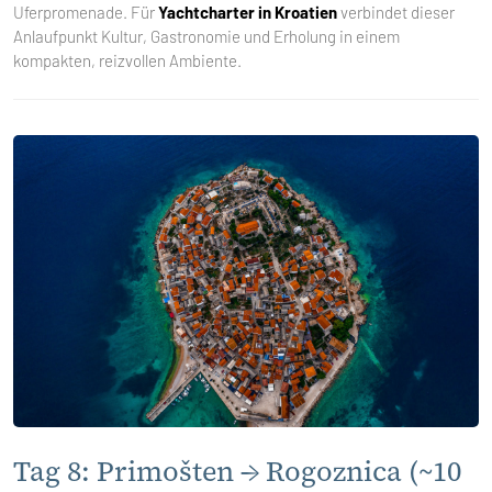
Uferpromenade. Für
Yachtcharter in Kroatien
verbindet dieser
Anlaufpunkt Kultur, Gastronomie und Erholung in einem
kompakten, reizvollen Ambiente.
Tag 8: Primošten → Rogoznica (~10