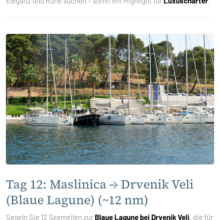
Eleganz und Ruhe suchen – somit ein Highlight für
Luxuscharter
.
Tag 12: Maslinica → Drvenik Veli
(Blaue Lagune) (~12 nm)
Segeln Sie 12 Seemeilen zur
Blaue Lagune bei Drvenik Veli
, die für