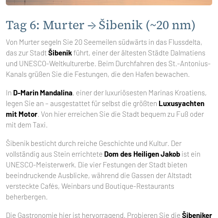
Tag 6: Murter → Šibenik (~20 nm)
Von Murter segeln Sie 20 Seemeilen südwärts in das Flussdelta,
das zur Stadt
Šibenik
führt, einer der ältesten Städte Dalmatiens
und UNESCO-Weltkulturerbe. Beim Durchfahren des St.-Antonius-
Kanals grüßen Sie die Festungen, die den Hafen bewachen.
In
D-Marin Mandalina
, einer der luxuriösesten Marinas Kroatiens,
legen Sie an – ausgestattet für selbst die größten
Luxusyachten
mit Motor
. Von hier erreichen Sie die Stadt bequem zu Fuß oder
mit dem Taxi.
Šibenik besticht durch reiche Geschichte und Kultur. Der
vollständig aus Stein errichtete
Dom des Heiligen Jakob
ist ein
UNESCO-Meisterwerk. Die vier Festungen der Stadt bieten
beeindruckende Ausblicke, während die Gassen der Altstadt
versteckte Cafés, Weinbars und Boutique-Restaurants
beherbergen.
Die Gastronomie hier ist hervorragend. Probieren Sie die
Šibeniker