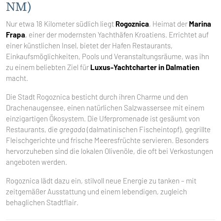
NM)
Nur etwa 18 Kilometer südlich liegt
Rogoznica
, Heimat der
Marina
Frapa
, einer der modernsten Yachthäfen Kroatiens. Errichtet auf
einer künstlichen Insel, bietet der Hafen Restaurants,
Einkaufsmöglichkeiten, Pools und Veranstaltungsräume, was ihn
zu einem beliebten Ziel für
Luxus-Yachtcharter in Dalmatien
macht.
Die Stadt Rogoznica besticht durch ihren Charme und den
Drachenaugensee, einen natürlichen Salzwassersee mit einem
einzigartigen Ökosystem. Die Uferpromenade ist gesäumt von
Restaurants, die
gregada
(dalmatinischen Fischeintopf), gegrillte
Fleischgerichte und frische Meeresfrüchte servieren. Besonders
hervorzuheben sind die lokalen Olivenöle, die oft bei Verkostungen
angeboten werden.
Rogoznica lädt dazu ein, stilvoll neue Energie zu tanken – mit
zeitgemäßer Ausstattung und einem lebendigen, zugleich
behaglichen Stadtflair.