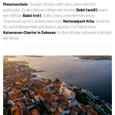
Miesmuscheln
, Scampi-Risotto oder das Lamm-Gericht
pašticada
. Zu den Weinen zählen der frische
Debit (weiß)
sowie
der kräftige
Babić (rot)
. Viele Crews unternehmen einen
Tagesausflug ins Landesinnere zum
Nationalpark Krka
, berühmt
für seine Wasserfälle und Bade-Lagunen. Für Gäste einer
Katamaran-Charter in Sukosan
ist dies oft das kulturelle Highlight
der Reise.