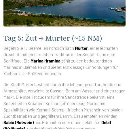
Tag 5: Žut → Murter (~15 NM)
Segeln Sie 15 Seemeilen nördlich nach
Murter
, einer lebhaften
Ortschaft mit einer reichen Tradition in der Seefahrt und dem
Schiffbau. Die
Marina Hramina
zählt zu den bedeutendsten
Marinas in Dalmatien und bietet erstklassige Einrichtungen für
Yachten aller Größenordnungen.
Die Stadt Murter besticht durch ihre lebendige und authentische
Atmosphäre, verwinkelte Gassen, Bars am Wasser und einen regen
Markt. Die Insel ist zudem für ihre Sandstrände bekannt, eine
Seltenheit in Kroatien. Kulinarisch überzeugt Murter mit
Spezialitäten wie Kornati-Scampi, frischen Muscheln von lokalen
Zuchtbetrieben und gegrilltem Lamm. Dazu empfehlen wir den
Babić (Rotwein)
aus Primošten oder einen gekühlten
Debit
(Weißwein)
, um das Meeresfrühstück abzurunden.