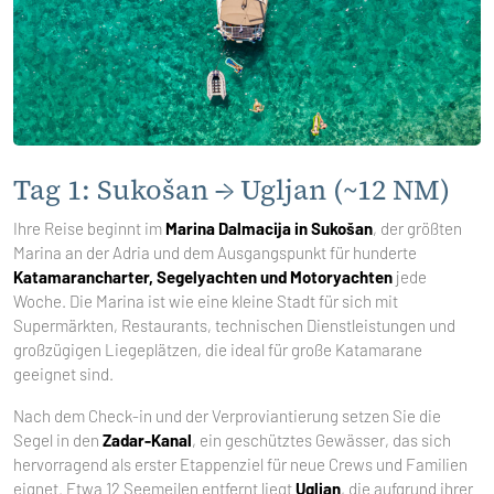
Tag 1: Sukošan → Ugljan (~12 NM)
Ihre Reise beginnt im
Marina Dalmacija in Sukošan
, der größten
Marina an der Adria und dem Ausgangspunkt für hunderte
Katamarancharter, Segelyachten und Motoryachten
jede
Woche. Die Marina ist wie eine kleine Stadt für sich mit
Supermärkten, Restaurants, technischen Dienstleistungen und
großzügigen Liegeplätzen, die ideal für große Katamarane
geeignet sind.
Nach dem Check-in und der Verproviantierung setzen Sie die
Segel in den
Zadar-Kanal
, ein geschütztes Gewässer, das sich
hervorragend als erster Etappenziel für neue Crews und Familien
eignet. Etwa 12 Seemeilen entfernt liegt
Ugljan
, die aufgrund ihrer