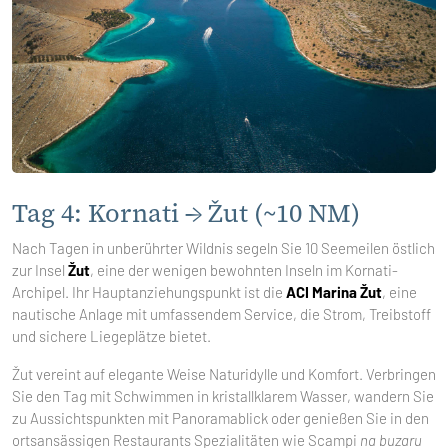
Tag 4: Kornati → Žut (~10 NM)
Nach Tagen in unberührter Wildnis segeln Sie 10 Seemeilen östlich
zur Insel
Žut
, eine der wenigen bewohnten Inseln im Kornati-
Archipel. Ihr Hauptanziehungspunkt ist die
ACI Marina Žut
, eine
nautische Anlage mit umfassendem Service, die Strom, Treibstoff
und sichere Liegeplätze bietet.
Žut vereint auf elegante Weise Naturidylle und Komfort. Verbringen
Sie den Tag mit Schwimmen in kristallklarem Wasser, wandern Sie
zu Aussichtspunkten mit Panoramablick oder genießen Sie in den
ortsansässigen Restaurants Spezialitäten wie Scampi
na buzaru