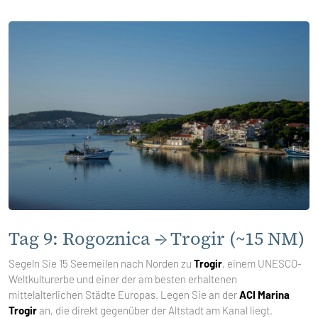
Tag 9: Rogoznica → Trogir (~15 NM)
Segeln Sie 15 Seemeilen nach Norden zu
Trogir
, einem UNESCO-
Weltkulturerbe und einer der am besten erhaltenen
mittelalterlichen Städte Europas. Legen Sie an der
ACI Marina
Trogir
an, die direkt gegenüber der Altstadt am Kanal liegt.