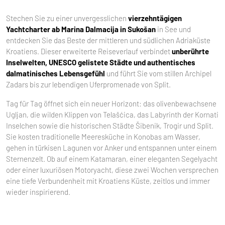
Stechen Sie zu einer unvergesslichen
vierzehntägigen
Yachtcharter ab Marina Dalmacija in Sukošan
in See und
entdecken Sie das Beste der mittleren und südlichen Adriaküste
Kroatiens. Dieser erweiterte Reiseverlauf verbindet
unberührte
Inselwelten, UNESCO gelistete Städte und authentisches
dalmatinisches Lebensgefühl
und führt Sie vom stillen Archipel
Zadars bis zur lebendigen Uferpromenade von Split.
Tag für Tag öffnet sich ein neuer Horizont: das olivenbewachsene
Ugljan, die wilden Klippen von Telašćica, das Labyrinth der Kornati
Inselchen sowie die historischen Städte Šibenik, Trogir und Split.
Sie kosten traditionelle Meeresküche in Konobas am Wasser,
gehen in türkisen Lagunen vor Anker und entspannen unter einem
Sternenzelt. Ob auf einem Katamaran, einer eleganten Segelyacht
oder einer luxuriösen Motoryacht, diese zwei Wochen versprechen
eine tiefe Verbundenheit mit Kroatiens Küste, zeitlos und immer
wieder inspirierend.