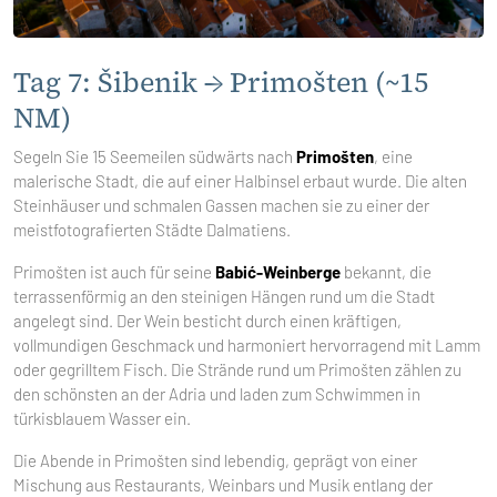
Tag 7: Šibenik → Primošten (~15
NM)
Segeln Sie 15 Seemeilen südwärts nach
Primošten
, eine
malerische Stadt, die auf einer Halbinsel erbaut wurde. Die alten
Steinhäuser und schmalen Gassen machen sie zu einer der
meistfotografierten Städte Dalmatiens.
Primošten ist auch für seine
Babić-Weinberge
bekannt, die
terrassenförmig an den steinigen Hängen rund um die Stadt
angelegt sind. Der Wein besticht durch einen kräftigen,
vollmundigen Geschmack und harmoniert hervorragend mit Lamm
oder gegrilltem Fisch. Die Strände rund um Primošten zählen zu
den schönsten an der Adria und laden zum Schwimmen in
türkisblauem Wasser ein.
Die Abende in Primošten sind lebendig, geprägt von einer
Mischung aus Restaurants, Weinbars und Musik entlang der