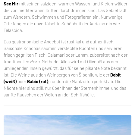
See Mir
mit seinen salzigen, warmen Wassern und Kiefernwälder,
die von mediterranen Düften durchdrungen sind. Das Gebiet lädt
zum Wandern, Schwimmen und Fotografieren ein. Nur wenige
Orte fangen die unverfälschte Schönheit der Adria so ein wie
Telašćica.
Das gastronomische Angebot ist rustikal und authentisch.
Saisonale Konobas säumen versteckte Buchten und servieren
frisch gegrillten Fisch, Calamari oder Lamm, zubereitet nach der
traditionellen
Peka
-Methode. Alles wird mit Olivenöl aus den
umliegenden Inseln gewürzt, das für seine pikante Note bekannt
ist. Die Weine aus den Weinbergen von Šibenik, wie der
Debit
(weiß)
oder
Babić (rot)
, runden die Mahlzeiten perfekt ab. Die
Nächte hier sind still, nur über Ihnen der Sternenhimmel und das
sanfte Rauschen der Wellen an der Schiffshülle.