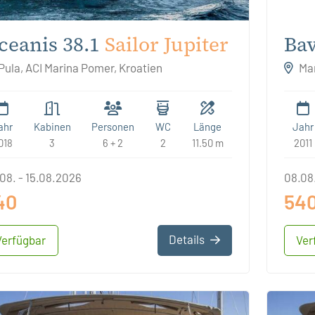
ceanis 38.1
Sailor Jupiter
Bav
Pula, ACI Marina Pomer, Kroatien
Mar
ahr
Kabinen
Personen
WC
Länge
Jahr
018
3
6 + 2
2
11.50 m
2011
08. - 15.08.2026
08.08.
40
54
Details
Verfügbar
Ver