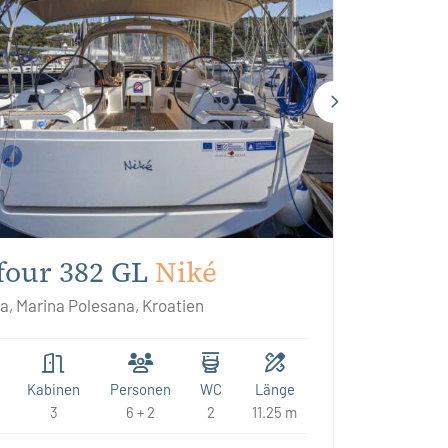
our 382 GL
Niké
a, Marina Polesana, Kroatien
Kabinen
Personen
WC
Länge
3
6 + 2
2
11.25 m