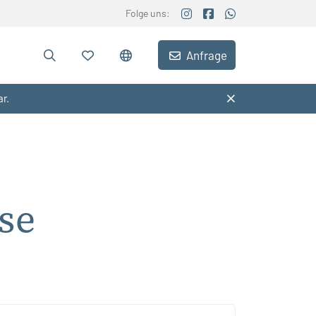
Folge uns:
Anfrage
ar.
se