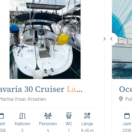
avaria 30 Cruiser
La
Oce
una
Marina Vrsar, Kroatien
Pul
ahr
Kabinen
Personen
WC
Länge
Jahr
006
2
4
1
9.45 m
2018