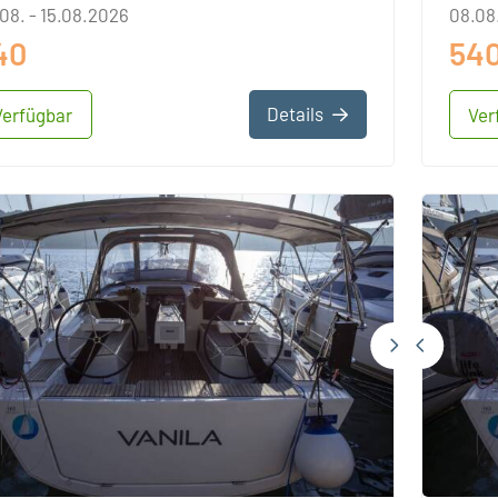
08. - 15.08.2026
08.08.
40
54
Details
Verfügbar
Ver