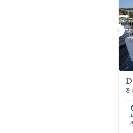
D
J
2