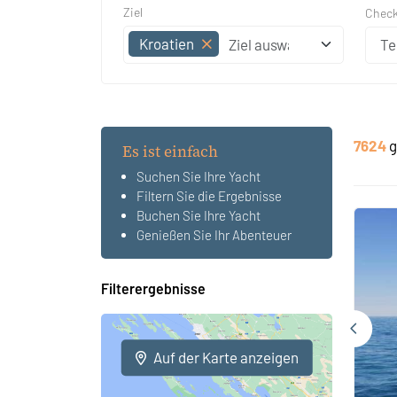
Ziel
Check
Kroatien
7624
g
Es ist einfach
Suchen Sie Ihre Yacht
Filtern Sie die Ergebnisse
Buchen Sie Ihre Yacht
Genießen Sie Ihr Abenteuer
Filterergebnisse
Auf der Karte anzeigen