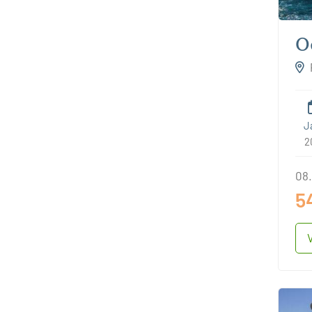
O
J
2
08.
5