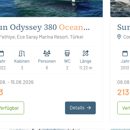
un Odyssey 380
Ocean
Sun
reeze
Fethiye, Ece Saray Marina Resort, Türkei
Cor
ahr
Kabinen
Personen
WC
Länge
Jahr
022
3
6
2
11.22 m
2013
08. - 15.08.2026
08.08.
3
213
Details
Verfügbar
Ver