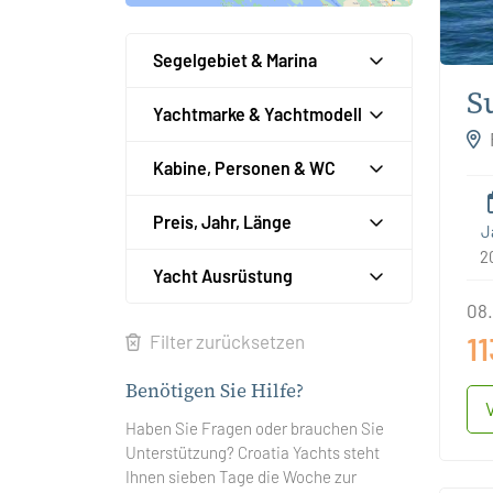
Segelgebiet & Marina
S
Yachtmarke & Yachtmodell
B
Kabine, Personen & WC
Preis, Jahr, Länge
J
2
Yacht Ausrüstung
08.
11
Filter zurücksetzen
Benötigen Sie Hilfe?
Haben Sie Fragen oder brauchen Sie
Unterstützung? Croatia Yachts steht
Ihnen sieben Tage die Woche zur