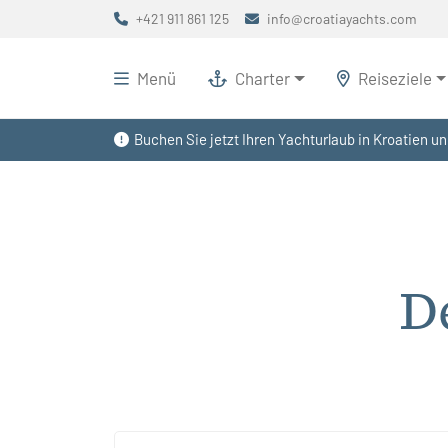
+421 911 861 125
info@croatiayachts.com
Menü
Charter
Reiseziele
Buchen Sie jetzt Ihren Yachturlaub in Kroatien un
D