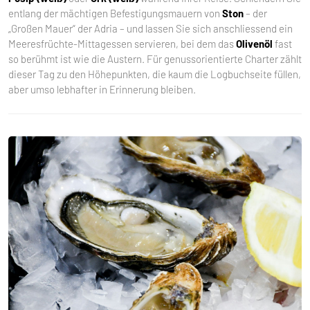
entlang der mächtigen Befestigungsmauern von
Ston
– der
„Großen Mauer“ der Adria – und lassen Sie sich anschliessend ein
Meeresfrüchte-Mittagessen servieren, bei dem das
Olivenöl
fast
so berühmt ist wie die Austern. Für genussorientierte Charter zählt
dieser Tag zu den Höhepunkten, die kaum die Logbuchseite füllen,
aber umso lebhafter in Erinnerung bleiben.