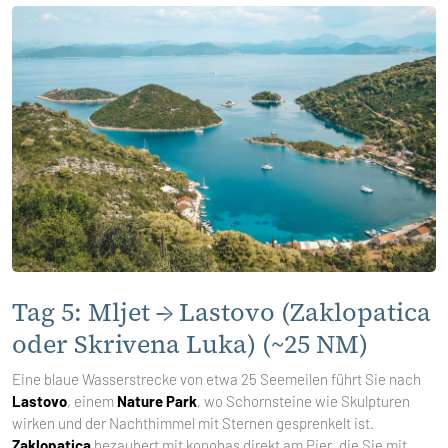
Tag 5: Mljet → Lastovo (Zaklopatica
oder Skrivena Luka) (~25 NM)
Eine blaue Wasserstrecke von etwa 25 Seemeilen führt Sie nach
Lastovo
, einem
Nature Park
, wo Schornsteine wie Skulpturen
wirken und der Nachthimmel mit Sternen gesprenkelt ist.
Zaklopatica
bezaubert mit konobas direkt am Pier, die Sie mit