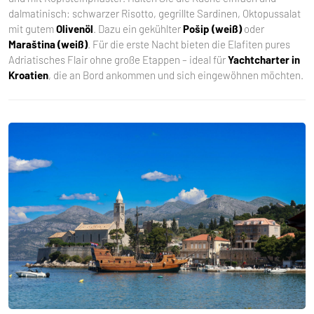
dalmatinisch: schwarzer Risotto, gegrillte Sardinen, Oktopussalat
mit gutem
Olivenöl
. Dazu ein gekühlter
Pošip (weiß)
oder
Maraština (weiß)
. Für die erste Nacht bieten die Elafiten pures
Adriatisches Flair ohne große Etappen – ideal für
Yachtcharter in
Kroatien
, die an Bord ankommen und sich eingewöhnen möchten.