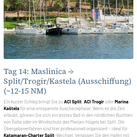
Tag 14: Maslinica →
Split/Trogir/Kastela (Ausschiffung)
(~12-15 NM)
Ein kurzer Schlag bringt Sie zu
ACI Split
,
ACI Trogir
oder
Marina
Kaštela
für eine entspannte Auscheckphase. Wenn es die Zeit
erlaubt, gönnen Sie sich ein letztes Bad in den nördlichen Buchten
von Šolta oder im Windschutz des Marjan-Hügels bei Split. Die
Übergabeverfahren sind hier professionell organisiert – ideal für
Katamaran-Charter Split
-Wechsel. Verlassen Sie den Hafen mit