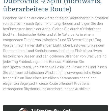
Dubrovnik → Split (nordwärts,
überarbeitete Route)
Begeben Sie sich auf eine vierzehntägige Yachtcharter in Kroatien
von Dubrovnik nach Split in Richtung Norden und folgen Sie den
berühmtesten Inseln der Adria. Gleiten Sie durch türkisfarbene
Buchten, historische Häfen und stille Naturparks in einem
entspannten Tempo von zwischen 8 und 30 Seemeilen pro Tag.
Von den nach Pinien duftenden Elafiti über Lastovos funkelnden
Sternenhimmel und Korčulas venezianisches Flair bis zu Hvars
historischen Gassen und den goldenen Stränden von Brač vereint
jeder Tag Entdeckungen und Genuss. Probieren Sie
Inselspezialitäten, verkosten Sie Pošip und Plavac Mali und lassen
Sie sich vom adriatischen Wind auf eine unvergessliche Reise
tragen. Ob an Bord eines luxuriösen Katamarans oder einer
eleganten Segelyacht, diese Route offenbart Kroatiens
verborgenen Rhythmus und atemberaubende Ausblicke.