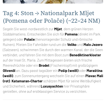
Tag 4: Ston → Nationalpark Mljet
(Pomena oder Polače) (~22–24 NM)
Segeln Sie west-nordwestlich zur
Mljet
, dem grünen Herzen
Süddalmatiens. Entscheiden Sie sich für
Pomena
(direkt im Park
gelegen) oder
Polače
(hervorragender Schutz und römische
Ruinen). Mieten Sie Fahrräder rund um die
Veliko
und
Malo Jezero
(Salzseen), schwimmen Sie durch den warmen Kanal, der die Seen
verbindet, und fahren Sie mit dem Boot zum
Benediktinerkloster
auf der Insel St. Maria. Zum Mittagessen bieten sich frische
Meeresfrüchte oder ein
Brodet
(Fischeintopf) mit großzügigem
Olivenöl
an. Dazu passt tagsüber ein
Pošip (weiß)
oder
Maraština
(weiß)
, zum Sonnenuntergang wechseln Sie auf einen
Plavac Mali
(rot)
.
Katamaran-Charter
schätzen Mljet für seine Weitläufigkeit
und Sicherheit, während
Luxusyachten
hier Privatsphäre
genießen, ohne auf erstklassigen Service zu verzichten.