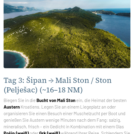
Tag 3: Šipan → Mali Ston / Ston
(Pelješac) (~16–18 NM)
Biegen Sie in die
Bucht von Mali Ston
ein, die Heimat der besten
Austern
Kroatiens. Legen Sie an einem Liegeplatz an oder
organisieren Sie einen Besuch einer Muschelzucht per Boot und
genießen Sie Austern wenige Minuten nach dem Fang: salzig,
mineralisch, frisch – ein Gedicht in Kombination mit einem Glas
Pošip (weiß)
oder
Grk (weiß)
während Ihrer Reise. Schlendern Sie