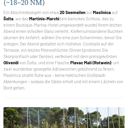
(~18–20 NM)
Ein Abschiedssegeln von etwa
20 Seemeilen
zur
Maslinica
auf
Šolta
, wo das
Martinis-Marchi
(ein barockes Schloss, das zu
einem Boutique-Marina-Hotel umgewandelt wurde) Ihrem letzten
Abend einen stilvollen Glanz verleiht. Kiefernumstandene Buchten
säumen die Anfahrt; wählen Sie eine zum Schwimmen, bevor Sie
anlegen. Der Abend gestaltet sich mühelos: Cocktails auf der
Terrasse, ein letztes Meeresfrüchte-Dinner (probieren Sie
Skorpionfisch oder Dentex), verfeinert mit dem preisgekrönten
Olivenöl
von Šolta, und eine Flasche
Plavac Mali (Rotwein)
, um
zwei wunderbar gesegelte Adriawochen gebührend zu feiern.
Maslinica strahlt Ruhe aus – keine hektischen Großstadt-
Ablenkungen – sodass die Gäste erholt und mit einem Lächeln von
Bord gehen.