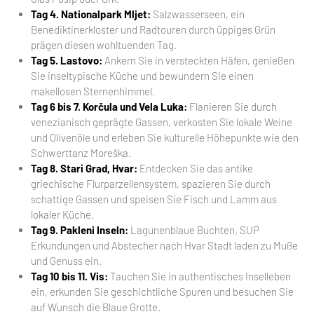
Tag 4. Nationalpark Mljet:
Salzwasserseen, ein
Benediktinerkloster und Radtouren durch üppiges Grün
prägen diesen wohltuenden Tag.
Tag 5. Lastovo:
Ankern Sie in versteckten Häfen, genießen
Sie inseltypische Küche und bewundern Sie einen
makellosen Sternenhimmel.
Tag 6 bis 7. Korčula und Vela Luka:
Flanieren Sie durch
venezianisch geprägte Gassen, verkosten Sie lokale Weine
und Olivenöle und erleben Sie kulturelle Höhepunkte wie den
Schwerttanz Moreška.
Tag 8. Stari Grad, Hvar:
Entdecken Sie das antike
griechische Flurparzellensystem, spazieren Sie durch
schattige Gassen und speisen Sie Fisch und Lamm aus
lokaler Küche.
Tag 9. Pakleni Inseln:
Lagunenblaue Buchten, SUP
Erkundungen und Abstecher nach Hvar Stadt laden zu Muße
und Genuss ein.
Tag 10 bis 11. Vis:
Tauchen Sie in authentisches Inselleben
ein, erkunden Sie geschichtliche Spuren und besuchen Sie
auf Wunsch die Blaue Grotte.