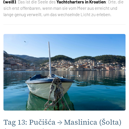
(weiß)
. Das ist die Seele des
Yachtcharters in Kroatien
: Orte, die
sich erst offenbaren, wenn man sie vom Meer aus erreicht und
lange genug verweilt, um das wechselnde Licht zu erleben.
Tag 13: Pučišća → Maslinica (Šolta)