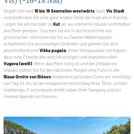
Vis) (~16–18 NM)
Segeln Sie rund
16 bis 18 Seemeilen westwärts
nach
Vis Stadt
und entdecken Sie eine ganz andere Seite der Insel als in Komiža.
Legen Sie am Kai oder im
Kut
an, wo steinerne Häuser unmittelbar
ans Meer grenzen. Tauchen Sie ein in die Geschichte von
griechischer, römischer bis hin zu Zweiter Weltkriegszeit,
schwimmen Sie an kieseligen Stränden und gönnen Sie sich
anschließend eine
Viška pogača
, einen Oktopussalat mit Kapern,
dazu eine Flasche des weichfruchtigen und charaktervollen
Vugava (weiß)
. Wenn das Meer ruhig ist und der Zeitplan es
erlaubt, sollten Sie für den nächsten Morgen eine Fahrt in die
Blaue Grotte von Biševo
einplanen (optionales Extra am Vormittag
von Tag 11). Vis ist der entspannte Herzschlag Ihres Törns: echtes
Inseltempo, Fischerboote direkt neben Ihrer Gangway und ein
Himmel übersät mit Sternen.