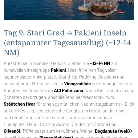
Tag 9: Stari Grad → Pakleni Inseln
(entspannter Tagesausflug) (~12-14
NM)
Kurzstrecke, maximaler Genuss. Gleiten Sie
~12–14 NM
zur
kunstvollen Inselgruppe
Pakleni
, ideal für einen Tag voller
lagunenblauer Ankerplätze, Stand-Up-Paddling-Sessions und
ausgedehnter Mittagsessen in
Vinogradišće
oder nahegelegenen
Buchten. Festmachen im
ACI Palmižana
, wenn Sie Landstrom und
Schatten bevorzugen, anschließend per Wassertaxi zum
Städtchen Hvar
für einen gemütlichen Nachmittagsbummel—Blick
auf die Festung, venezianische Loggia, ein Gelato an der Riva—
und rechtzeitig zur Dämmerung zurück zu Ihrem ruhigen
Liegeplatz. Menü: Scampi
Buzara
, Crudos mit Zitrone und
Olivenöl
, Trüffelpasta zum Verwöhnen. Weine:
Bogdanuša (weiß)
zum Mittagessen,
Plavac Mali (rot)
wenn es abends fleischiger