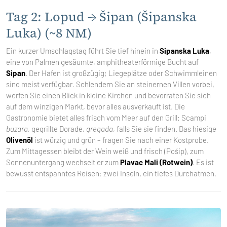
Tag 2: Lopud → Šipan (Šipanska
Luka) (~8 NM)
Ein kurzer Umschlagstag führt Sie tief hinein in
Sipanska Luka
,
eine von Palmen gesäumte, amphitheaterförmige Bucht auf
Sipan
. Der Hafen ist großzügig; Liegeplätze oder Schwimmleinen
sind meist verfügbar. Schlendern Sie an steinernen Villen vorbei,
werfen Sie einen Blick in kleine Kirchen und bevorraten Sie sich
auf dem winzigen Markt, bevor alles ausverkauft ist. Die
Gastronomie bietet alles frisch vom Meer auf den Grill: Scampi
buzara
, gegrillte Dorade,
gregada
, falls Sie sie finden. Das hiesige
Olivenöl
ist würzig und grün – fragen Sie nach einer Kostprobe.
Zum Mittagessen bleibt der Wein weiß und frisch (Pošip), zum
Sonnenuntergang wechselt er zum
Plavac Mali (Rotwein)
. Es ist
bewusst entspanntes Reisen: zwei Inseln, ein tiefes Durchatmen.