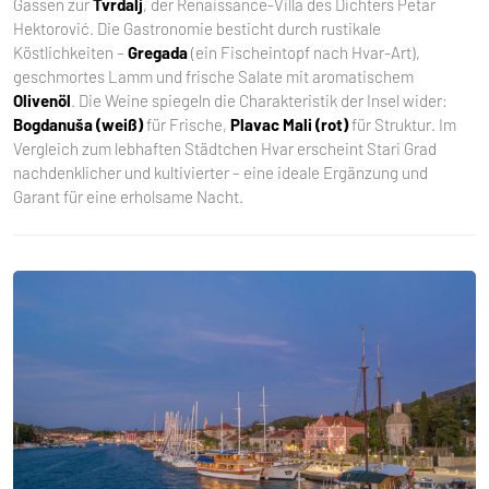
Gassen zur
Tvrdalj
, der Renaissance-Villa des Dichters Petar
Hektorović. Die Gastronomie besticht durch rustikale
Köstlichkeiten –
Gregada
(ein Fischeintopf nach Hvar-Art),
geschmortes Lamm und frische Salate mit aromatischem
Olivenöl
. Die Weine spiegeln die Charakteristik der Insel wider:
Bogdanuša (weiß)
für Frische,
Plavac Mali (rot)
für Struktur. Im
Vergleich zum lebhaften Städtchen Hvar erscheint Stari Grad
nachdenklicher und kultivierter – eine ideale Ergänzung und
Garant für eine erholsame Nacht.