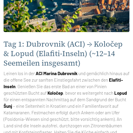
Tag 1: Dubrovnik (ACI) → Koločep
& Lopud (Elafiti-Inseln) (~12–14
Seemeilen insgesamt)
Leinen los in der
ACI Marina Dubrovnik
und gemächlich hinaus auf
die offene See zur sanften Einstiegsfahrt zwischen den
Elafiti-
Inseln
. Genießen Sie das erste Bad an einer von Pinien
geschützten Bucht auf
Koločep
, bevor es weitergeht nach
Lopud
für einen entspannten Nachmittag auf dem Sandgrund der Bucht
Šunj
– eine Seltenheit in Kroatien und ein Familienfavorit auf
Katamaranen. Festmachen erfolgt durch Ankern oder am Ufer
(Posidonia-Wiesen sind geschützt, bitte vorsichtig ankern). An
Land sind die Inseln autofrei, durchzogen von Zitronenbäumen
und mit Kopfsteinpflaster. Halten Sie die Küche einfach und