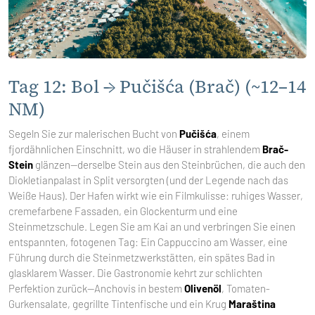
Tag 12: Bol → Pučišća (Brač) (~12–14
NM)
Segeln Sie zur malerischen Bucht von
Pučišća
, einem
fjordähnlichen Einschnitt, wo die Häuser in strahlendem
Brač-
Stein
glänzen—derselbe Stein aus den Steinbrüchen, die auch den
Diokletianpalast in Split versorgten (und der Legende nach das
Weiße Haus). Der Hafen wirkt wie ein Filmkulisse: ruhiges Wasser,
cremefarbene Fassaden, ein Glockenturm und eine
Steinmetzschule. Legen Sie am Kai an und verbringen Sie einen
entspannten, fotogenen Tag: Ein Cappuccino am Wasser, eine
Führung durch die Steinmetzwerkstätten, ein spätes Bad in
glasklarem Wasser. Die Gastronomie kehrt zur schlichten
Perfektion zurück—Anchovis in bestem
Olivenöl
, Tomaten-
Gurkensalate, gegrillte Tintenfische und ein Krug
Maraština