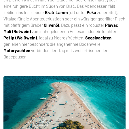
eine ruhigere Bucht im Süden von Brač. Das Abendessen fällt
lieblich ins Inselleben:
Brač-Lamm
(oft unter
Peka
zubereitet),
Vitalac für die Abenteuerlustigen oder ein würziger gegrillter Fisch
mit pfeffrigem Bračer
Olivenöl
. Dazu passt ein robuster
Plavac
Mali (Rotwein)
vom nahegelegenen Pelješac oder ein leichter
Pošip (Weißwein)
, ideal zu Meeresfrüchten.
Segelyachten
genießen hier besonders die angenehme Bodenwelle;
Motoryachten
verbinden den Tag mit zwei erfrischenden
Badepausen.