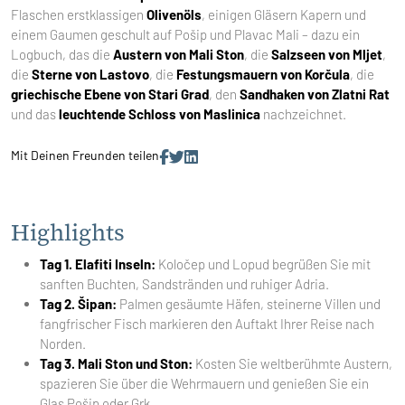
Flaschen erstklassigen
Olivenöls
, einigen Gläsern Kapern und
einem Gaumen geschult auf Pošip und Plavac Mali – dazu ein
Logbuch, das die
Austern von Mali Ston
, die
Salzseen von Mljet
,
die
Sterne von Lastovo
, die
Festungsmauern von Korčula
, die
griechische Ebene von Stari Grad
, den
Sandhaken von Zlatni Rat
und das
leuchtende Schloss von Maslinica
nachzeichnet.
Mit Deinen Freunden teilen
Highlights
Tag 1. Elafiti Inseln:
Koločep und Lopud begrüßen Sie mit
sanften Buchten, Sandstränden und ruhiger Adria.
Tag 2. Šipan:
Palmen gesäumte Häfen, steinerne Villen und
fangfrischer Fisch markieren den Auftakt Ihrer Reise nach
Norden.
Tag 3. Mali Ston und Ston:
Kosten Sie weltberühmte Austern,
spazieren Sie über die Wehrmauern und genießen Sie ein
Glas Pošip oder Grk.