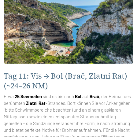
Tag 11: Vis → Bol (Brač, Zlatni Rat)
(~24–26 NM)
Etwa
25 Seemeilen
sind es bis nach
Bol
auf
Brač
, der Heimat des
berühmten
Zlatni Rat
-Strandes. Dort können Sie vor Anker gehen
(bitte Schwimmbereiche beachten) und an einem glasklaren
Mittagessen sowie einem entspannten Strandnachmittag
genießen – die Sandzunge verändert ihre Form je nach Strömung
und bietet perfekte Motive für Drohnenaufnahmen. Für die Nacht
empfehlen wir den Hafen der Stadt (nur begrenzte Plätze) oder