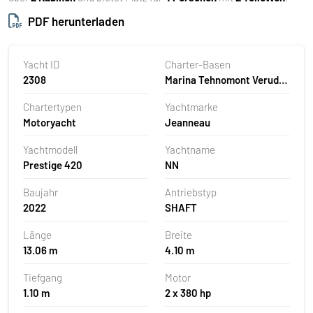
PDF herunterladen
Yacht ID
Charter-Basen
2308
Marina Tehnomont Veruda,
Pula, Kroatien
Chartertypen
Yachtmarke
Motoryacht
Jeanneau
Yachtmodell
Yachtname
Prestige 420
NN
Baujahr
Antriebstyp
2022
SHAFT
Länge
Breite
13.06 m
4.10 m
Tiefgang
Motor
1.10 m
2 x 380 hp