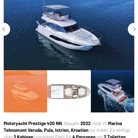
Motoryacht
Prestige 420 NN
, Baujahr
2022
, liegt im
Marina
Tehnomont Veruda, Pula, Istrien, Kroatien
vor Anker. Es verfügt
über
2 Kabinen
und bietet Platz für
4 Personen
mit
2 Toiletten
.