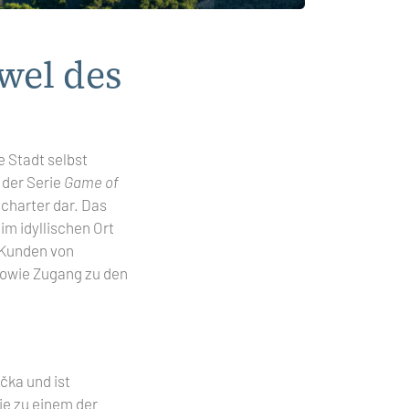
wel des
e Stadt selbst
 der Serie
Game of
tcharter dar. Das
 im idyllischen Ort
 Kunden von
 sowie Zugang zu den
čka und ist
ie zu einem der