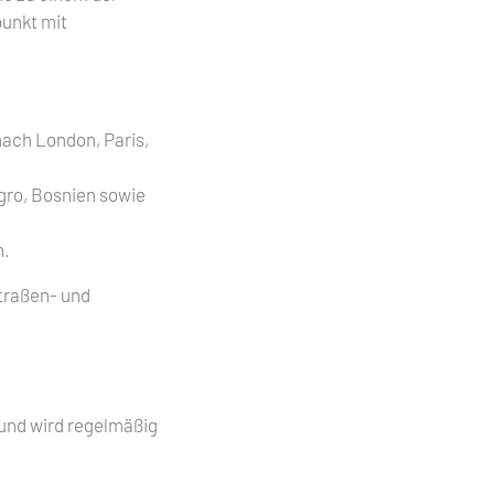
punkt mit
 nach London, Paris,
gro, Bosnien sowie
n.
Straßen- und
 und wird regelmäßig