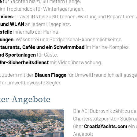
e
für Yachten bis zu 60 Metern Länge.
im Trockendock für Winterlagerungen.
rvices
: Travellifts bis zu 60 Tonnen, Wartung und Reparaturen
m und WLAN
an jedem Liegeplatz.
stelle
innerhalb der Marina.
tungen
, Wäscherei und Bordpersonal-Annehmlichkeiten.
staurants, Cafés und ein Schwimmbad
im Marina-Komplex.
nd Sportanlagen
für Gäste.
hr-Sicherheitsdienst
mit Videoüberwachung.
t zudem mit der
Blauen Flagge
für Umweltfreundlichkeit ausge
 für umweltbewusste Segler.
ter-Angebote
Die ACI Dubrovnik zählt zu d
Charterstützpunkten Südkroa
über
CroatiaYachts.com
ein
Angebot: