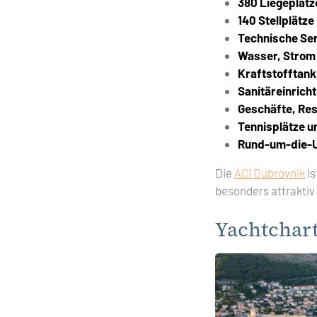
380 Liegeplätz
140 Stellplätze
Technische Se
Wasser, Stro
Kraftstofftank
Sanitäreinrich
Geschäfte, Re
Tennisplätze u
Rund-um-die-U
Die
ACI Dubrovnik
is
besonders attraktiv
Yachtchar