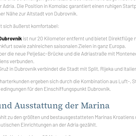
 Adria. Die Position in Komolac garantiert einen ruhigen Start
er Nähe zur Altstadt von Dubrovnik.
et sich äußerst komfortabel:
Dubrovnik
ist nur 20 Kilometer entfernt und bietet Direktflüge
kfurt sowie zahlreichen saisonalen Zielen in ganz Europa.
über die neue Pelješac-Brücke und die Adriastraße mit Montene
iens verbunden.
už in Dubrovnik verbindet die Stadt mit Split, Rijeka und Italie
Charterkunden ergeben sich durch die Kombination aus Luft-, 
edingungen für den Einschiffungspunkt Dubrovnik.
und Ausstattung der Marina
hlt zu den größten und bestausgestatteten Marinas Kroatiens
utischen Einrichtungen an der Adria gezählt.