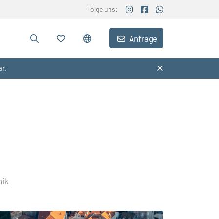
Folge uns:
Anfrage
ar.
nik