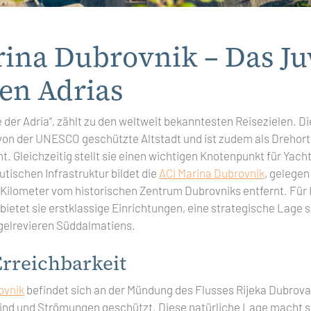
ina Dubrovnik – Das Ju
en Adrias
e der Adria“, zählt zu den weltweit bekanntesten Reisezielen. Di
 von der UNESCO geschützte Altstadt und ist zudem als Drehort
. Gleichzeitig stellt sie einen wichtigen Knotenpunkt für Yach
tischen Infrastruktur bildet die
ACI Marina Dubrovnik
, gelegen
Kilometer vom historischen Zentrum Dubrovniks entfernt. Für
bietet sie erstklassige Einrichtungen, eine strategische Lage
elrevieren Süddalmatiens.
rreichbarkeit
ovnik
befindet sich an der Mündung des Flusses Rijeka Dubrova
ind und Strömungen geschützt. Diese natürliche Lage macht s