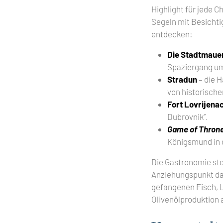
Highlight für jede C
Segeln mit Besicht
entdecken:
Die Stadtmaue
Spaziergang um 
Stradun
– die 
von historische
Fort Lovrijena
Dubrovnik“.
Game of Thron
Königsmund in 
Die Gastronomie ste
Anziehungspunkt dar
gefangenen Fisch, 
Olivenölproduktion 