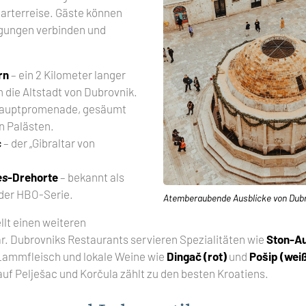
harterreise. Gäste können
igungen verbinden und
rn
– ein 2 Kilometer langer
die Altstadt von Dubrovnik.
Hauptpromenade, gesäumt
n Palästen.
c
– der „Gibraltar von
es
-Drehorte
– bekannt als
der HBO-Serie.
Atemberaubende Ausblicke von Dub
llt einen weiteren
. Dubrovniks Restaurants servieren Spezialitäten wie
Ston-A
Lammfleisch und lokale Weine wie
Dingač (rot)
und
Pošip (wei
auf Pelješac und Korčula zählt zu den besten Kroatiens.