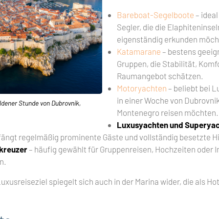
Bareboat-Segelboote
– ideal
Segler, die die Elaphiteninsel
eigenständig erkunden möch
Katamarane
– bestens geeign
Gruppen, die Stabilität, Komf
Raumangebot schätzen.
Motoryachten
– beliebt bei 
in einer Woche von Dubrovnik
dener Stunde von Dubrovnik,
Montenegro reisen möchten.
Luxusyachten und Superya
ängt regelmäßig prominente Gäste und vollständig besetzte 
ikreuzer
– häufig gewählt für Gruppenreisen, Hochzeiten oder I
n.
uxusreiseziel spiegelt sich auch in der Marina wider, die als Ho