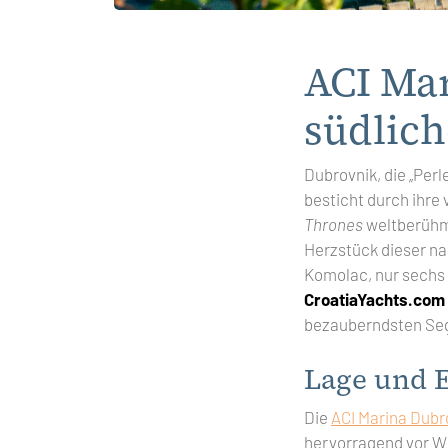
ACI Mar
südlich
Dubrovnik, die „Perl
besticht durch ihre
Thrones
weltberühmt
Herzstück dieser nau
Komolac, nur sechs 
CroatiaYachts.com
bezauberndsten Seg
Lage und E
Die
ACI Marina Dubr
hervorragend vor W