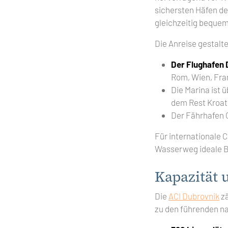
sichersten Häfen der
gleichzeitig bequem
Die Anreise gestalt
Der Flughafen 
Rom, Wien, Fran
Die Marina ist 
dem Rest Kroat
Der Fährhafen Gr
Für internationale 
Wasserweg ideale B
Kapazität 
Die
ACI Dubrovnik
zä
zu den führenden na