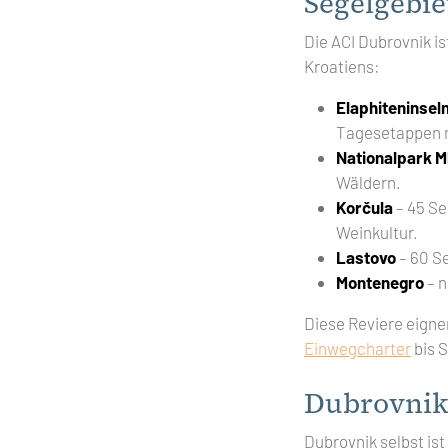
Segelgebie
Die ACI Dubrovnik is
Kroatiens:
Elaphiteninsel
Tagesetappen m
Nationalpark Ml
Wäldern.
Korčula
– 45 Se
Weinkultur.
Lastovo
– 60 Se
Montenegro
– n
Diese Reviere eigne
Einwegcharter
bis S
Dubrovnik
Dubrovnik selbst is