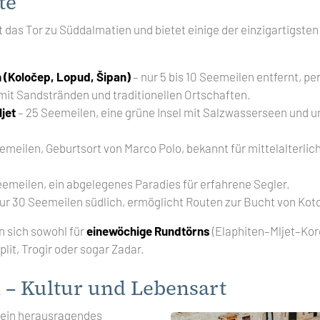
te
t das Tor zu Süddalmatien und bietet einige der einzigartigste
n (Koločep, Lopud, Šipan)
– nur 5 bis 10 Seemeilen entfernt, pe
it Sandstränden und traditionellen Ortschaften.
jet
– 25 Seemeilen, eine grüne Insel mit Salzwasserseen und 
emeilen, Geburtsort von Marco Polo, bekannt für mittelalterlic
emeilen, ein abgelegenes Paradies für erfahrene Segler.
ur 30 Seemeilen südlich, ermöglicht Routen zur Bucht von Koto
n sich sowohl für
einewöchige Rundtörns
(Elaphiten–Mljet–Korč
plit, Trogir oder sogar Zadar.
 – Kultur und Lebensart
t ein herausragendes