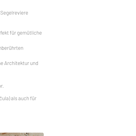
n Segelreviere
rfekt für gemütliche
unberührten
he Architektur und
r.
ula) als auch für