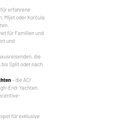
 für erfahrene
n, Mljet oder Korčula
ten.
et für Familien und
ort und
Luxusreisenden, die
 bis Split oder nach
chten
– die ACI
High-End-Yachten.
ncentive-
tspot für exklusive