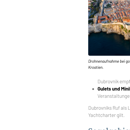
Drohnenaufnahme bei gol
Kroatien.
Dubrovnik empf
Gulets und Min
Veranstaltunge
Dubrovniks Ruf als L
Yachtcharter gilt.