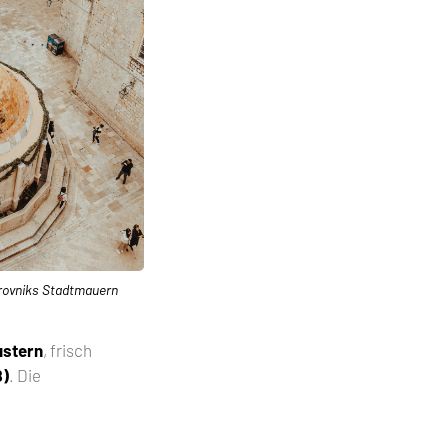
rovniks Stadtmauern
ustern
, frisch
ß)
. Die