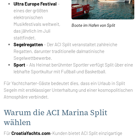
Ultra Europe Festival
–
eines der größten
elektronischen
Musikfestivals weltweit,
Boote im Hafen von Split
das jährlich im Juli
stattfindet.
Segelregatten
– Der ACI Split veranstaltet zahlreiche
Regatten, darunter traditionelle dalmatinische
Segelwettbewerbe.
Sport
– Als Heimat berühmter Sportler verfügt Split über eine
lebhafte Sportkultur mit Fußball und Basketball.
Für Yachtcharter-Gäste bedeutet dies, dass ein Urlaub in Split
Segeln mit erstklassiger Unterhaltung und einer kosmopolitischen
Atmosphäre verbindet.
Warum die ACI Marina Split
wählen
Für
CroatiaYachts.com
-Kunden bietet ACI Split einzigartige