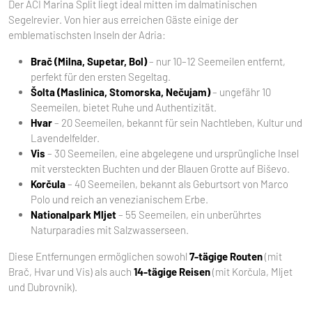
Der ACI Marina Split liegt ideal mitten im dalmatinischen
Segelrevier. Von hier aus erreichen Gäste einige der
emblematischsten Inseln der Adria:
Brač (Milna, Supetar, Bol)
– nur 10–12 Seemeilen entfernt,
perfekt für den ersten Segeltag.
Šolta (Maslinica, Stomorska, Nečujam)
– ungefähr 10
Seemeilen, bietet Ruhe und Authentizität.
Hvar
– 20 Seemeilen, bekannt für sein Nachtleben, Kultur und
Lavendelfelder.
Vis
– 30 Seemeilen, eine abgelegene und ursprüngliche Insel
mit versteckten Buchten und der Blauen Grotte auf Biševo.
Korčula
– 40 Seemeilen, bekannt als Geburtsort von Marco
Polo und reich an venezianischem Erbe.
Nationalpark Mljet
– 55 Seemeilen, ein unberührtes
Naturparadies mit Salzwasserseen.
Diese Entfernungen ermöglichen sowohl
7-tägige Routen
(mit
Brač, Hvar und Vis) als auch
14-tägige Reisen
(mit Korčula, Mljet
und Dubrovnik).