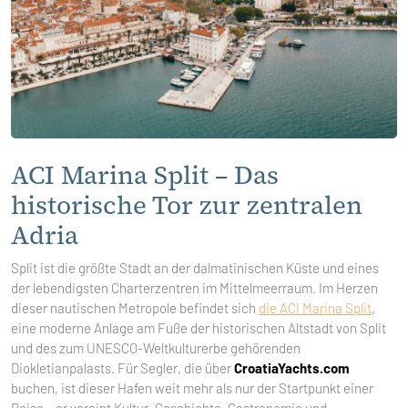
ACI Marina Split – Das
historische Tor zur zentralen
Adria
Split ist die größte Stadt an der dalmatinischen Küste und eines
der lebendigsten Charterzentren im Mittelmeerraum. Im Herzen
dieser nautischen Metropole befindet sich
die ACI Marina Split
,
eine moderne Anlage am Fuße der historischen Altstadt von Split
und des zum UNESCO-Weltkulturerbe gehörenden
Diokletianpalasts. Für Segler, die über
CroatiaYachts.com
buchen, ist dieser Hafen weit mehr als nur der Startpunkt einer