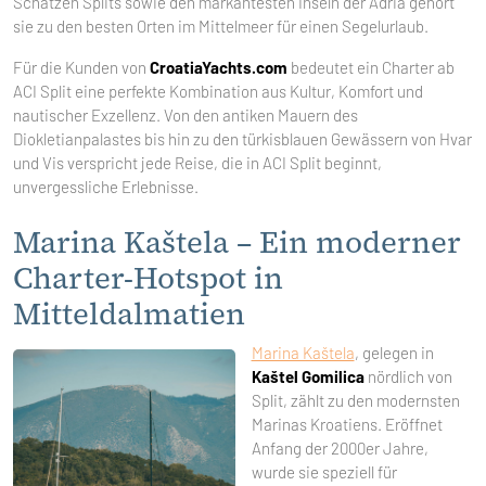
Schätzen Splits sowie den markantesten Inseln der Adria gehört
sie zu den besten Orten im Mittelmeer für einen Segelurlaub.
Für die Kunden von
CroatiaYachts.com
bedeutet ein Charter ab
ACI Split eine perfekte Kombination aus Kultur, Komfort und
nautischer Exzellenz. Von den antiken Mauern des
Diokletianpalastes bis hin zu den türkisblauen Gewässern von Hvar
und Vis verspricht jede Reise, die in ACI Split beginnt,
unvergessliche Erlebnisse.
Marina Kaštela – Ein moderner
Charter-Hotspot in
Mitteldalmatien
Marina Kaštela
, gelegen in
Kaštel Gomilica
nördlich von
Split, zählt zu den modernsten
Marinas Kroatiens. Eröffnet
Anfang der 2000er Jahre,
wurde sie speziell für