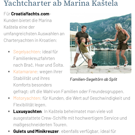
Yachtcharter ab Marina Kaštela
Für
CroatiaYachts.com
-
Kunden bietet die Marina
Kaštela eine der
umfangreichsten Auswahlen an
Charteryachten in Kroatien:
Segelyachten
: ideal für
Familienkreuzfahrten
nach Brač, Hvar und Šolta.
Katamarane
: wegen ihrer
Stabilität und ihres
Familien-Segeltörn ab Split
Komforts besonders
gefragt; oft die Wahl von Familien oder Freundesgruppen.
Motoryachten
: für Kunden, die Wert auf Geschwindigkeit und
Flexibilität legen.
Luxusyachten
: In Kaštela beheimatet man viele voll
ausgestattete Crew-Schiffe mit hochwertigem Service und
maßgeschneiderten Touren.
Gulets und Minikreuzer
: ebenfalls verfügbar, ideal für