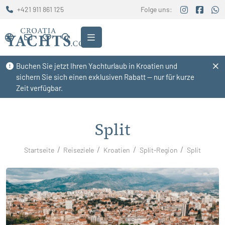
+421 911 861 125
Folge uns:
Buchen Sie jetzt Ihren Yachturlaub in Kroatien und
sichern Sie sich einen exklusiven Rabatt — nur für kurze
Zeit verfügbar.
Split
Startseite
Reiseziele
Kroatien
Split-Region
Split