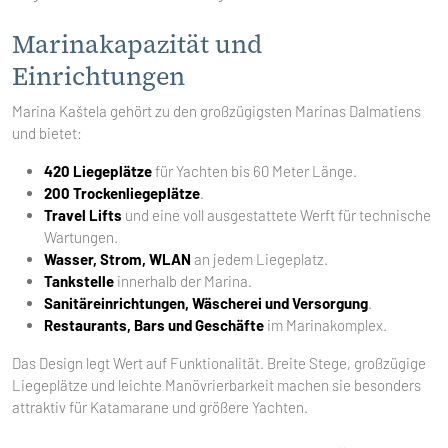
Marinakapazität und
Einrichtungen
Marina Kaštela gehört zu den großzügigsten Marinas Dalmatiens
und bietet:
420 Liegeplätze
für Yachten bis 60 Meter Länge.
200 Trockenliegeplätze
.
Travel Lifts
und eine voll ausgestattete Werft für technische
Wartungen.
Wasser, Strom, WLAN
an jedem Liegeplatz.
Tankstelle
innerhalb der Marina.
Sanitäreinrichtungen, Wäscherei und Versorgung
.
Restaurants, Bars und Geschäfte
im Marinakomplex.
Das Design legt Wert auf Funktionalität. Breite Stege, großzügige
Liegeplätze und leichte Manövrierbarkeit machen sie besonders
attraktiv für Katamarane und größere Yachten.