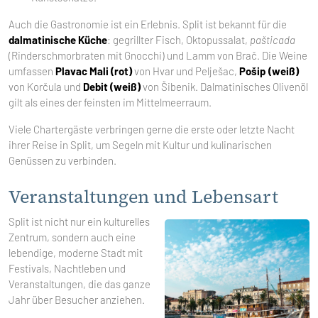
Auch die Gastronomie ist ein Erlebnis. Split ist bekannt für die
dalmatinische Küche
: gegrillter Fisch, Oktopussalat,
pašticada
(Rinderschmorbraten mit Gnocchi) und Lamm von Brač. Die Weine
umfassen
Plavac Mali (rot)
von Hvar und Pelješac,
Pošip (weiß)
von Korčula und
Debit (weiß)
von Šibenik. Dalmatinisches Olivenöl
gilt als eines der feinsten im Mittelmeerraum.
Viele Chartergäste verbringen gerne die erste oder letzte Nacht
ihrer Reise in Split, um Segeln mit Kultur und kulinarischen
Genüssen zu verbinden.
Veranstaltungen und Lebensart
Split ist nicht nur ein kulturelles
Zentrum, sondern auch eine
lebendige, moderne Stadt mit
Festivals, Nachtleben und
Veranstaltungen, die das ganze
Jahr über Besucher anziehen.