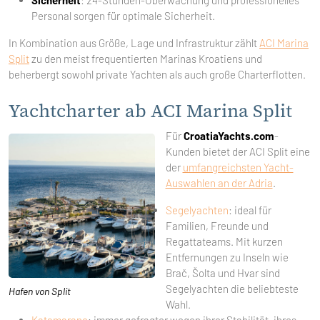
Sicherheit
: 24-Stunden-Überwachung und professionelles
Personal sorgen für optimale Sicherheit.
In Kombination aus Größe, Lage und Infrastruktur zählt
ACI Marina
Split
zu den meist frequentierten Marinas Kroatiens und
beherbergt sowohl private Yachten als auch große Charterflotten.
Yachtcharter ab ACI Marina Split
Für
CroatiaYachts.com
-
Kunden bietet der ACI Split eine
der
umfangreichsten Yacht-
Auswahlen an der Adria
.
Segelyachten
: ideal für
Familien, Freunde und
Regattateams. Mit kurzen
Entfernungen zu Inseln wie
Brač, Šolta und Hvar sind
Segelyachten die beliebteste
Hafen von Split
Wahl.