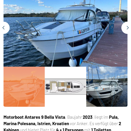
Motorboot
Antares 9 Bella Vista
, Baujahr
2023
, liegt im
Pula,
Marina Polesana, Istrien, Kroatien
vor Anker. Es verfügt über
2
Kabinen
und bietet Platz für
4 + 1 Personen
mit
1 Toiletten
.