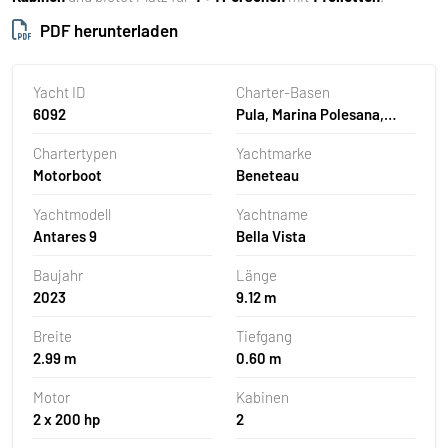
PDF herunterladen
Yacht ID
Charter-Basen
6092
Pula, Marina Polesana,
Kroatien
Chartertypen
Yachtmarke
Motorboot
Beneteau
Yachtmodell
Yachtname
Antares 9
Bella Vista
Baujahr
Länge
2023
9.12 m
Breite
Tiefgang
2.99 m
0.60 m
Motor
Kabinen
2 x 200 hp
2