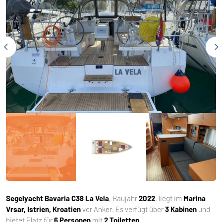
Segelyacht
Bavaria C38 La Vela
, Baujahr
2022
, liegt im
Marina
Vrsar, Istrien, Kroatien
vor Anker. Es verfügt über
3 Kabinen
und
bietet Platz für
6 Personen
mit
2 Toiletten
.