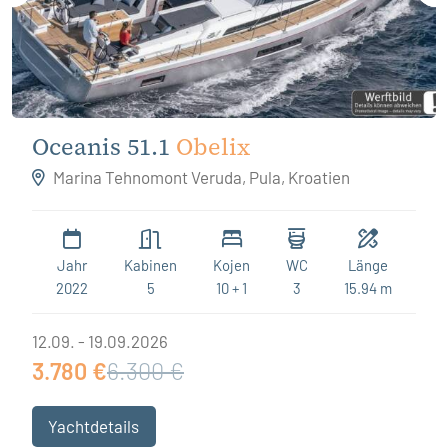
Oceanis 51.1
Obelix
Marina Tehnomont Veruda, Pula, Kroatien
Jahr
Kabinen
Kojen
WC
Länge
2022
5
10 + 1
3
15.94 m
12.09. - 19.09.2026
3.780 €
6.300 €
Yachtdetails