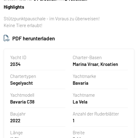
Highlights
Stützpunktpauschale - im Voraus zu überweisen!
Keine Tiere erlaubt!
PDF herunterladen
Yacht ID
Charter-Basen
2034
Marina Vrsar, Kroatien
Chartertypen
Yachtmarke
Segelyacht
Bavaria
Yachtmodell
Yachtname
Bavaria C38
La Vela
Baujahr
Anzahl der Ruderblätter
2022
1
Länge
Breite