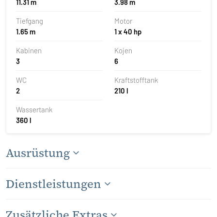
11.31 m
3.98 m
Tiefgang
Motor
1.65 m
1 x 40 hp
Kabinen
Kojen
3
6
WC
Kraftstofftank
2
210 l
Wassertank
360 l
Ausrüstung
Dienstleistungen
Zusätzliche Extras