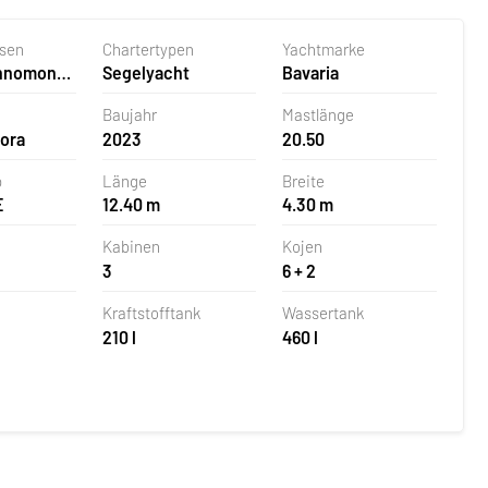
asen
Chartertypen
Yachtmarke
ehnomont
Segelyacht
Bavaria
la,
Baujahr
Mastlänge
Nora
2023
20.50
p
Länge
Breite
E
12.40 m
4.30 m
Kabinen
Kojen
3
6 + 2
Kraftstofftank
Wassertank
210 l
460 l