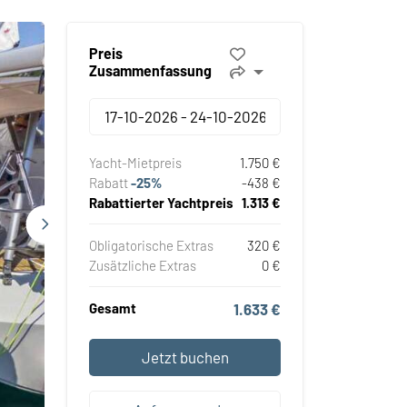
Preis
Zusammenfassung
Yacht-Mietpreis
1.750 €
Rabatt
-25%
-438 €
Rabattierter Yachtpreis
1.313 €
Obligatorische Extras
320 €
Zusätzliche Extras
0 €
Gesamt
1.633 €
Jetzt buchen