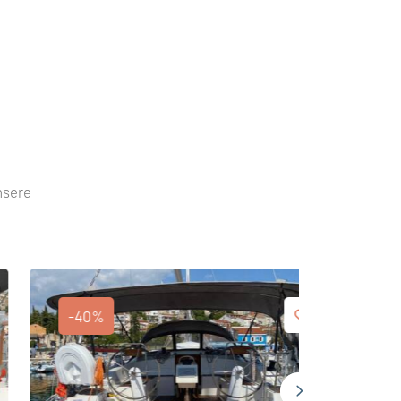
nsere
-40%
-40%