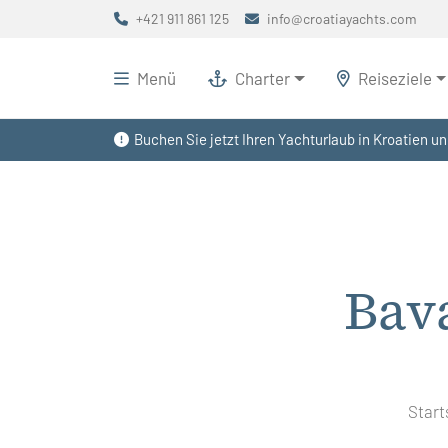
+421 911 861 125
info@croatiayachts.com
Menü
Charter
Reiseziele
Buchen Sie jetzt Ihren Yachturlaub in Kroatien un
Bav
Start