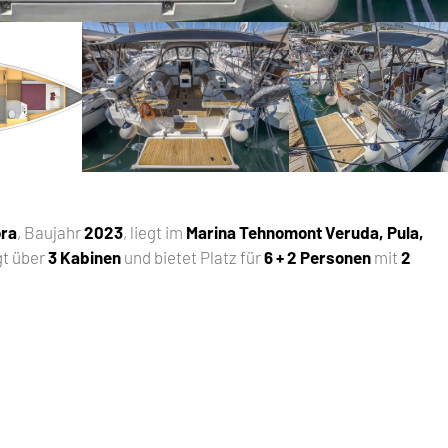
ora
, Baujahr
2023
, liegt im
Marina Tehnomont Veruda, Pula,
gt über
3 Kabinen
und bietet Platz für
6 + 2 Personen
mit
2