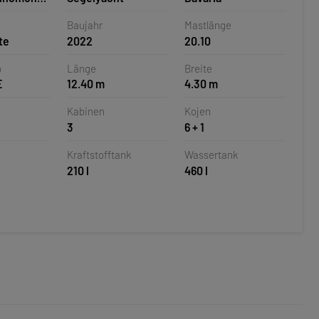
la,
Baujahr
Mastlänge
te
2022
20.10
p
Länge
Breite
E
12.40 m
4.30 m
Kabinen
Kojen
3
6 + 1
Kraftstofftank
Wassertank
210 l
460 l