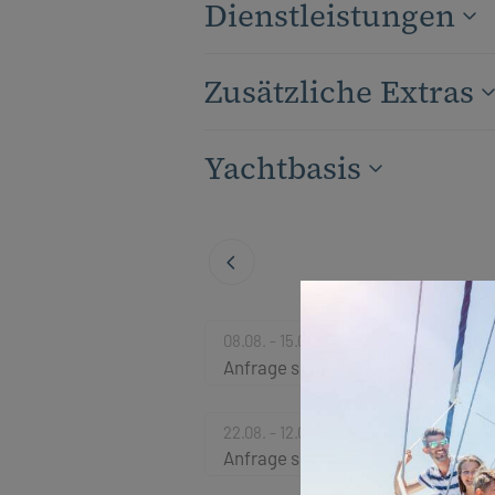
Dienstleistungen
Zusätzliche Extras
Yachtbasis
08.08. - 15.08.2026
Anfrage senden
22.08. - 12.09.2026
Anfrage senden