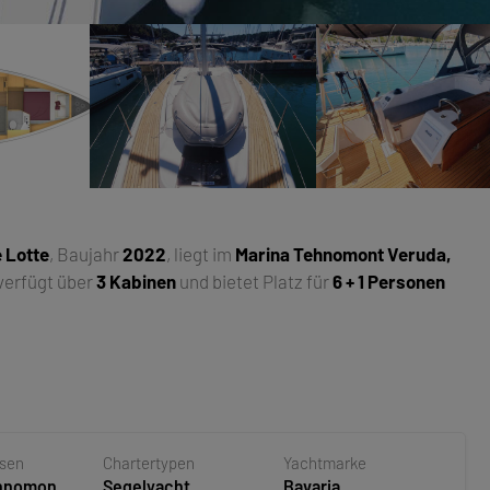
e Lotte
, Baujahr
2022
, liegt im
Marina Tehnomont Veruda,
 verfügt über
3 Kabinen
und bietet Platz für
6 + 1 Personen
asen
Chartertypen
Yachtmarke
ehnomont
Segelyacht
Bavaria