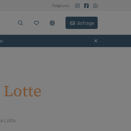
Folge uns:
Anfrage
ar.
 Lotte
te Lotte