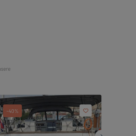
nsere
-40%
-40%