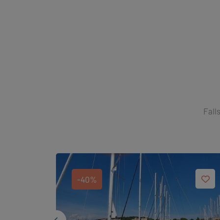
Fall
-40%