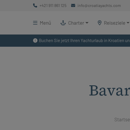
+421 911 861 125
info@croatiayachts.com
Menü
Charter
Reiseziele
Buchen Sie jetzt Ihren Yachturlaub in Kroatien un
Bavar
Startse