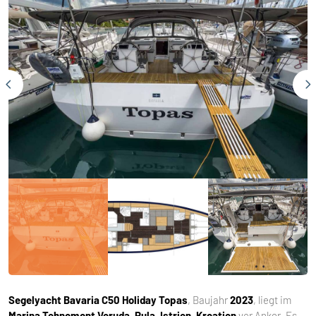
Segelyacht
Bavaria C50 Holiday Topas
, Baujahr
2023
, liegt im
Marina Tehnomont Veruda, Pula, Istrien, Kroatien
vor Anker. Es