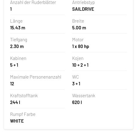
Anzahl der Ruderblätter
Antriebstyp
1
SAILDRIVE
Länge
Breite
15.43 m
5.00 m
Tiefgang
Motor
2.30 m
1 x 80 hp
Kabinen
Kojen
5 + 1
10 + 2 + 1
Maximale Personenanzahl
WC
12
3 + 1
Kraftstofftank
Wassertank
244 l
620 l
Rumpf Farbe
WHITE