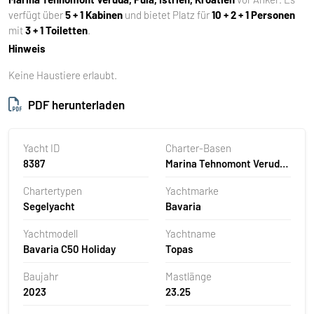
verfügt über
5 + 1 Kabinen
und bietet Platz für
10 + 2 + 1 Personen
mit
3 + 1 Toiletten
.
Hinweis
Keine Haustiere erlaubt.
PDF herunterladen
Yacht ID
Charter-Basen
8387
Marina Tehnomont Veruda,
Pula, Kroatien
Chartertypen
Yachtmarke
Segelyacht
Bavaria
Yachtmodell
Yachtname
Bavaria C50 Holiday
Topas
Baujahr
Mastlänge
2023
23.25