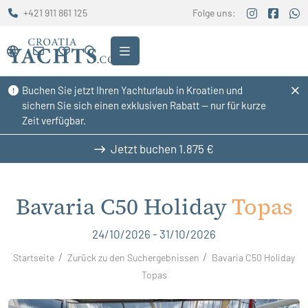
+421 911 861 125
Folge uns:
Buchen Sie jetzt Ihren Yachturlaub in Kroatien und
sichern Sie sich einen exklusiven Rabatt — nur für kurze
Zeit verfügbar.
Jetzt buchen
1.875 €
Bavaria C50 Holiday
Topas
24/10/2026 - 31/10/2026
Startseite
Zurück zu den Suchergebnissen
Bavaria C50 Holiday
Topas