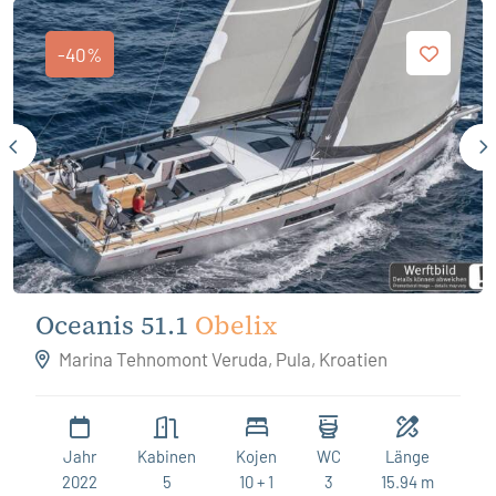
-40%
Oceanis 51.1
Obelix
Marina Tehnomont Veruda, Pula, Kroatien
Jahr
Kabinen
Kojen
WC
Länge
2022
5
10 + 1
3
15.94 m