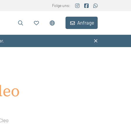
Folge uns:
Anfrage
ar.
leo
 Cleo