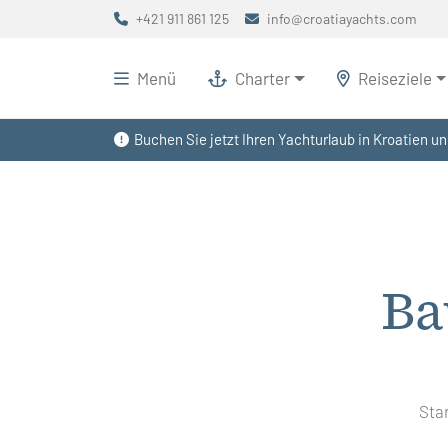
+421 911 861 125
info@croatiayachts.com
Menü
Charter
Reiseziele
Buchen Sie jetzt Ihren Yachturlaub in Kroatien un
Ba
Sta