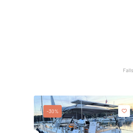
Fall
-30%