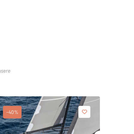
nsere
-40%
-40%