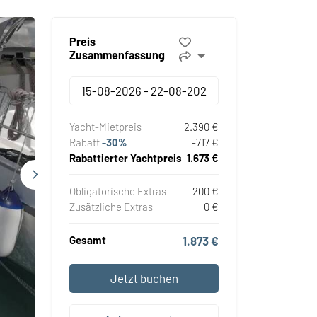
Preis
Zusammenfassung
Yacht-Mietpreis
2.390 €
Rabatt
-30%
-717 €
Rabattierter Yachtpreis
1.673 €
Obligatorische Extras
200 €
Zusätzliche Extras
0 €
Gesamt
1.873 €
Jetzt buchen