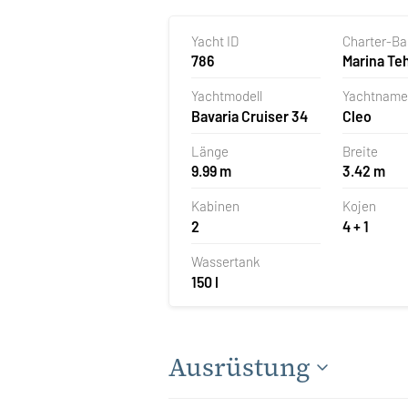
Yacht ID
Charter-B
786
Marina T
Veruda, Pu
Yachtmodell
Yachtname
Kroatien
Bavaria Cruiser 34
Cleo
Länge
Breite
9.99 m
3.42 m
Kabinen
Kojen
2
4 + 1
Wassertank
150 l
Ausrüstung