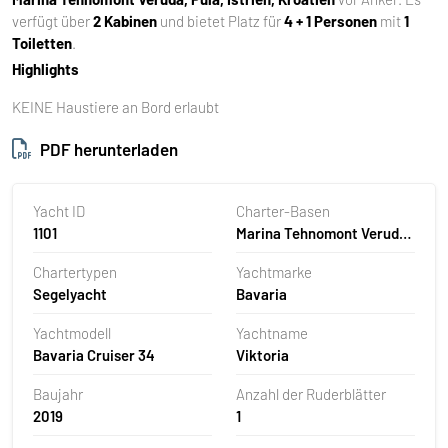
verfügt über
2 Kabinen
und bietet Platz für
4 + 1 Personen
mit
1
Toiletten
.
Highlights
KEINE Haustiere an Bord erlaubt
PDF herunterladen
Yacht ID
Charter-Basen
1101
Marina Tehnomont Veruda,
Pula, Kroatien
Chartertypen
Yachtmarke
Segelyacht
Bavaria
Yachtmodell
Yachtname
Bavaria Cruiser 34
Viktoria
Baujahr
Anzahl der Ruderblätter
2019
1