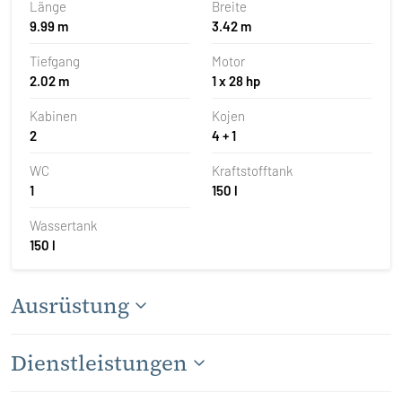
Länge
Breite
9.99 m
3.42 m
Tiefgang
Motor
2.02 m
1 x 28 hp
Kabinen
Kojen
2
4 + 1
WC
Kraftstofftank
1
150 l
Wassertank
150 l
Ausrüstung
Dienstleistungen