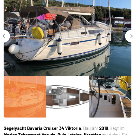
Segelyacht
Bavaria Cruiser 34 Viktoria
, Baujahr
2019
, liegt im
Marina Tehnomont Veruda, Pula, Istrien, Kroatien
vor Anker. Es