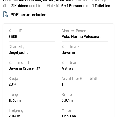
über
3 Kabinen
und bietet Platz für
6 + 1 Personen
mit
1 Toiletten
.
PDF herunterladen
Yacht ID
Charter-Basen
8586
Pula, Marina Polesana,
Kroatien
Chartertypen
Yachtmarke
Segelyacht
Bavaria
Yachtmodell
Yachtname
Bavaria Cruiser 37
Astravi
Baujahr
Anzahl der Ruderblätter
2014
1
Länge
Breite
11.30 m
3.67 m
Tiefgang
Motor
2.03 m
1 x 30 hp