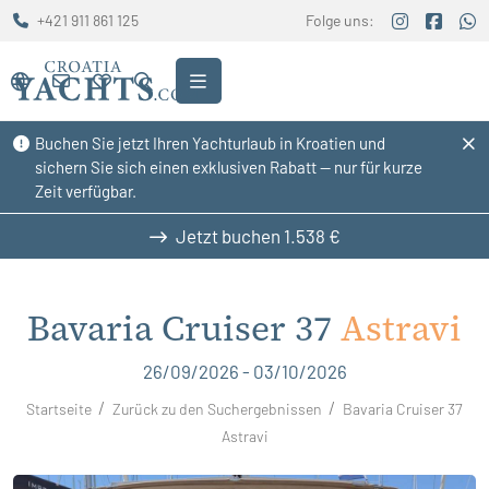
+421 911 861 125
Folge uns:
Buchen Sie jetzt Ihren Yachturlaub in Kroatien und
sichern Sie sich einen exklusiven Rabatt — nur für kurze
Zeit verfügbar.
Jetzt buchen
1.538 €
Bavaria Cruiser 37
Astravi
26/09/2026 - 03/10/2026
Startseite
Zurück zu den Suchergebnissen
Bavaria Cruiser 37
Astravi