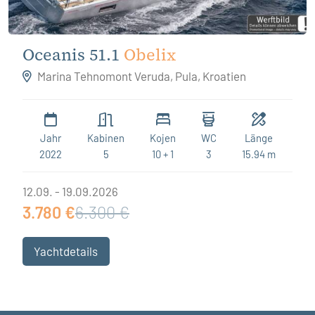
Oceanis 51.1
Obelix
Marina Tehnomont Veruda, Pula, Kroatien
Jahr
Kabinen
Kojen
WC
Länge
2022
5
10 + 1
3
15.94 m
12.09. - 19.09.2026
3.780 €
6.300 €
Yachtdetails