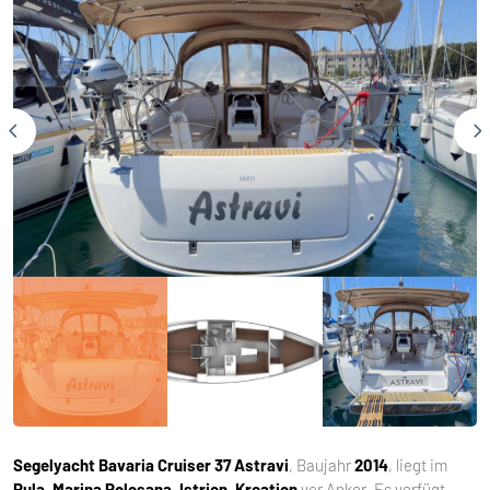
Segelyacht
Bavaria Cruiser 37 Astravi
, Baujahr
2014
, liegt im
Pula, Marina Polesana, Istrien, Kroatien
vor Anker. Es verfügt