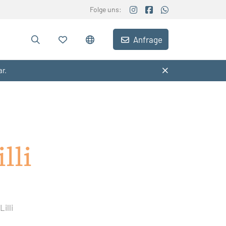
Folge uns:
Anfrage
ar.
illi
illi