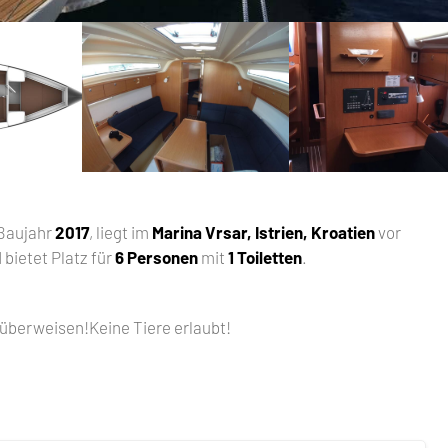
 Baujahr
2017
, liegt im
Marina Vrsar, Istrien, Kroatien
vor
 bietet Platz für
6 Personen
mit
1 Toiletten
.
überweisen!Keine Tiere erlaubt!