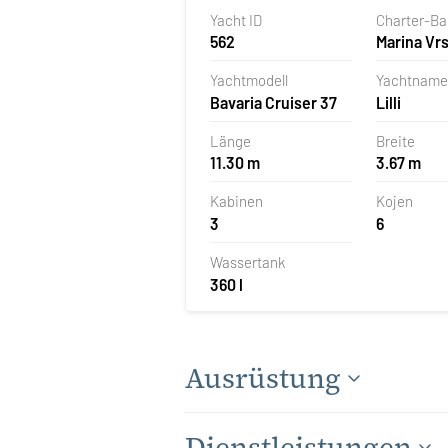
Yacht ID
Charter-B
562
Marina Vrs
Kroatien
Yachtmodell
Yachtname
Bavaria Cruiser 37
Lilli
Länge
Breite
11.30 m
3.67 m
Kabinen
Kojen
3
6
Wassertank
360 l
Ausrüstung
Dienstleistungen