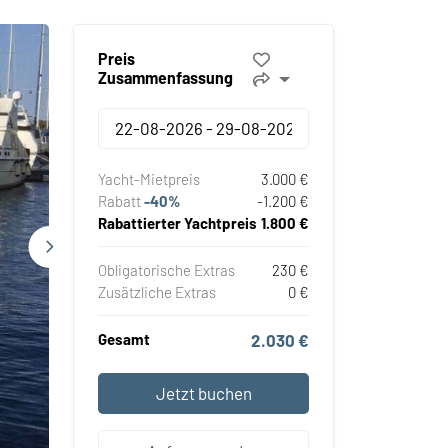
Preis
Zusammenfassung
Yacht-Mietpreis
3.000 €
Rabatt
-40%
-1.200 €
Rabattierter Yachtpreis
1.800 €
Obligatorische Extras
230 €
Zusätzliche Extras
0 €
Gesamt
2.030 €
Jetzt buchen