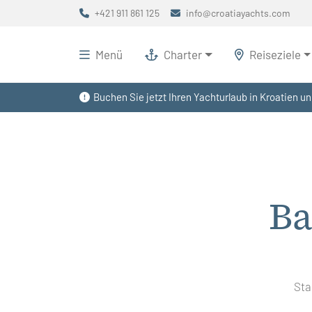
+421 911 861 125
info@croatiayachts.com
Menü
Charter
Reiseziele
Buchen Sie jetzt Ihren Yachturlaub in Kroatien un
Ba
Sta