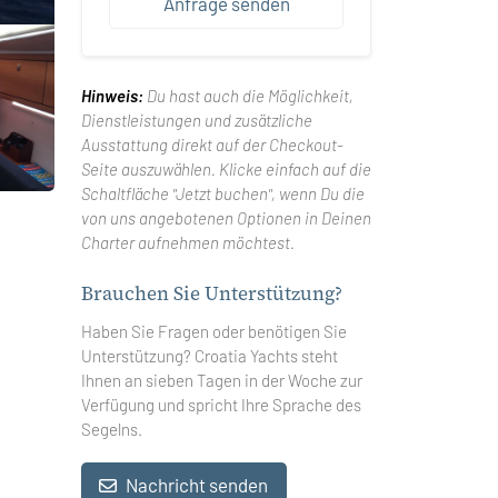
Anfrage senden
Hinweis:
Du hast auch die Möglichkeit,
Dienstleistungen und zusätzliche
Ausstattung direkt auf der Checkout-
Seite auszuwählen. Klicke einfach auf die
Schaltfläche "Jetzt buchen", wenn Du die
von uns angebotenen Optionen in Deinen
Charter aufnehmen möchtest.
Brauchen Sie Unterstützung?
Haben Sie Fragen oder benötigen Sie
Unterstützung? Croatia Yachts steht
Ihnen an sieben Tagen in der Woche zur
Verfügung und spricht Ihre Sprache des
Segelns.
Nachricht senden