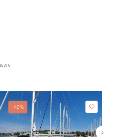
nsere
-40%
-40%