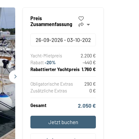
Preis
Zusammenfassung
Yacht-Mietpreis
2.200 €
Rabatt
-20%
-440 €
Rabattierter Yachtpreis
1.760 €
Obligatorische Extras
290 €
Zusätzliche Extras
0 €
Gesamt
2.050 €
Jetzt buchen