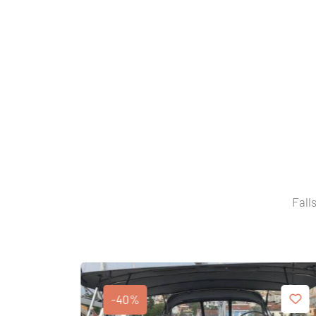
Fall
-40%