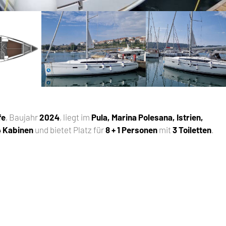
fe
, Baujahr
2024
, liegt im
Pula, Marina Polesana, Istrien,
4 Kabinen
und bietet Platz für
8 + 1 Personen
mit
3 Toiletten
.