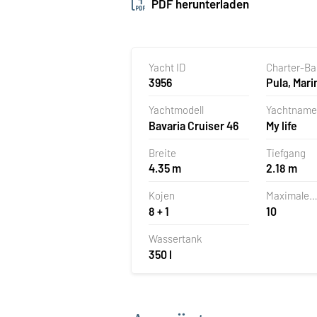
PDF herunterladen
Yacht ID
Charter-B
3956
Pula, Mari
Polesana,
Yachtmodell
Yachtname
Bavaria Cruiser 46
My life
Breite
Tiefgang
4.35 m
2.18 m
Kojen
Maximale
8 + 1
10
Personena
Wassertank
350 l