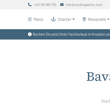
+421 911 861 125
info@croatiayachts.com
Menü
Charter
Reiseziele
Buchen Sie jetzt Ihren Yachturlaub in Kroatien un
Bav
Star