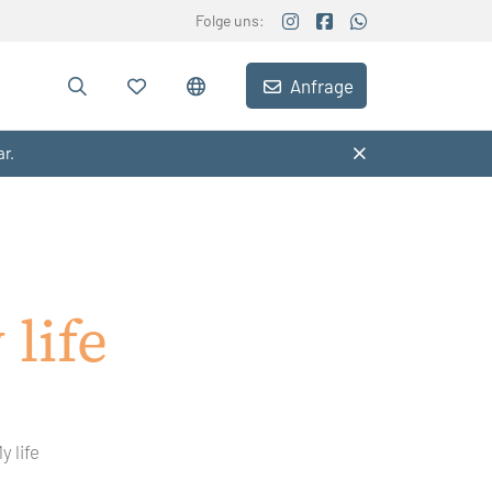
Folge uns:
Anfrage
ar.
life
y life