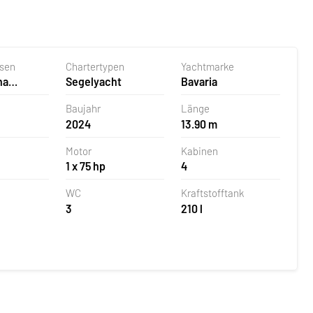
asen
Chartertypen
Yachtmarke
na
Segelyacht
Bavaria
 Kroatien
Baujahr
Länge
2024
13.90 m
Motor
Kabinen
1 x 75 hp
4
WC
Kraftstofftank
3
210 l
nzahl