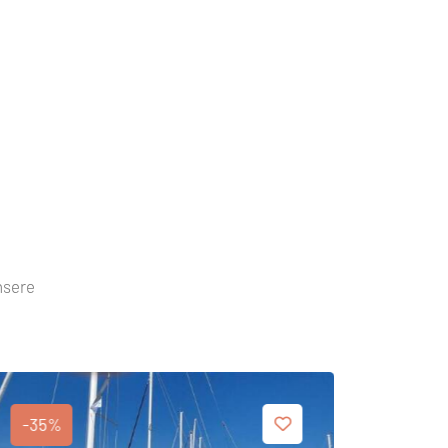
nsere
-35%
-45%