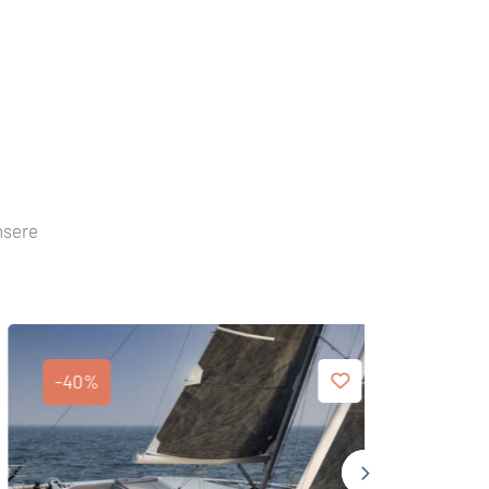
nsere
-40%
-40%