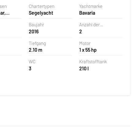
asen
Chartertypen
Yachtmarke
ar,
Segelyacht
Bavaria
Baujahr
Anzahl der
2016
2
Ruderblätter
Tiefgang
Motor
2.10 m
1 x 55 hp
WC
Kraftstofftank
3
210 l