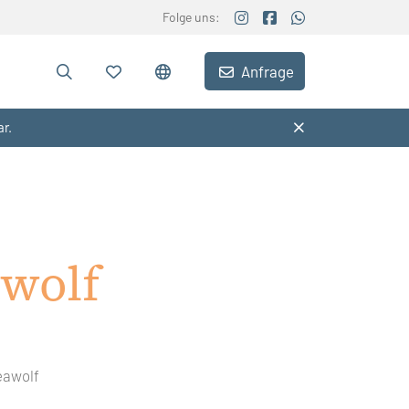
Folge uns:
Anfrage
ar.
wolf
eawolf