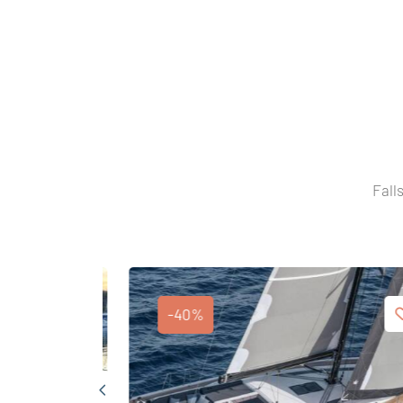
Fall
-40%