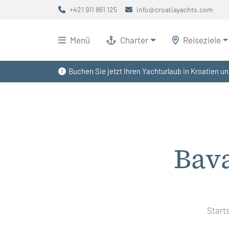
+421 911 861 125
info@croatiayachts.com
Menü
Charter
Reiseziele
Buchen Sie jetzt Ihren Yachturlaub in Kroatien un
Bava
Start