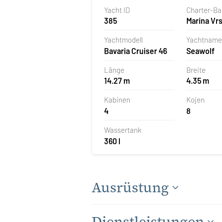
Yacht ID
Charter-B
385
Marina Vrs
Kroatien
Yachtmodell
Yachtname
Bavaria Cruiser 46
Seawolf
Länge
Breite
14.27 m
4.35 m
Kabinen
Kojen
4
8
Wassertank
360 l
Ausrüstung
Dienstleistungen