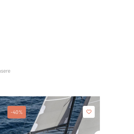
nsere
-40%
-40%