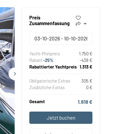
Preis
Zusammenfassung
Yacht-Mietpreis
1.750 €
Rabatt
-25%
-438 €
Rabattierter Yachtpreis
1.313 €
Obligatorische Extras
305 €
Zusätzliche Extras
0 €
Gesamt
1.618 €
Jetzt buchen