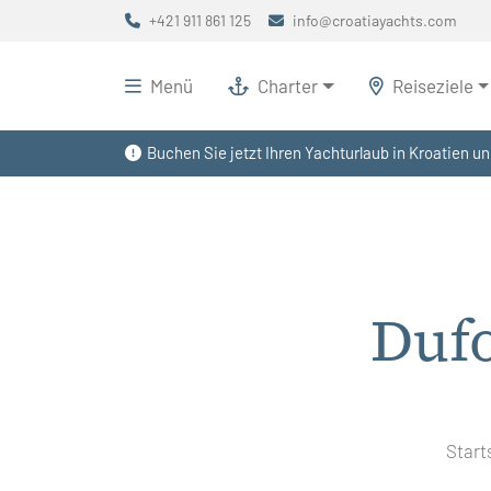
+421 911 861 125
info@croatiayachts.com
Menü
Charter
Reiseziele
Buchen Sie jetzt Ihren Yachturlaub in Kroatien un
Duf
Start