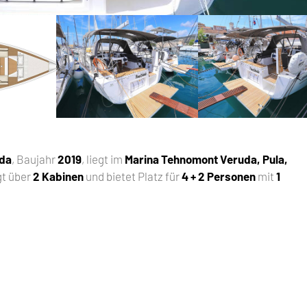
ada
, Baujahr
2019
, liegt im
Marina Tehnomont Veruda, Pula,
gt über
2 Kabinen
und bietet Platz für
4 + 2 Personen
mit
1