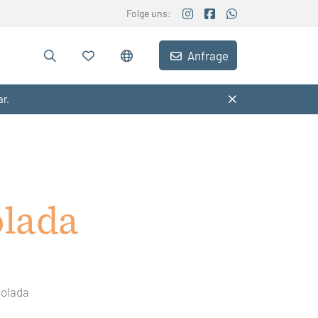
Folge uns:
Anfrage
ar.
olada
Colada