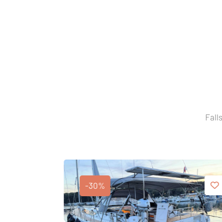
Fall
-30%