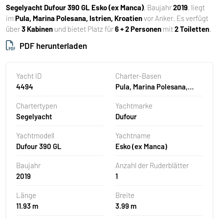
Segelyacht
Dufour 390 GL Esko (ex Manca)
, Baujahr
2019
, liegt
im
Pula, Marina Polesana, Istrien, Kroatien
vor Anker. Es verfügt
über
3 Kabinen
und bietet Platz für
6 + 2 Personen
mit
2 Toiletten
.
PDF herunterladen
Yacht ID
Charter-Basen
4494
Pula, Marina Polesana,
Kroatien
Chartertypen
Yachtmarke
Segelyacht
Dufour
Yachtmodell
Yachtname
Dufour 390 GL
Esko (ex Manca)
Baujahr
Anzahl der Ruderblätter
2019
1
Länge
Breite
11.93 m
3.99 m