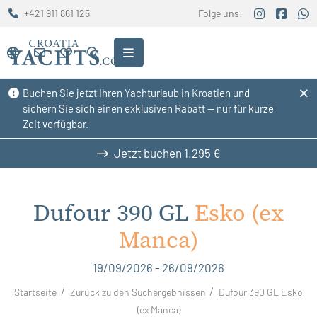
+421 911 861 125
Folge uns:
Buchen Sie jetzt Ihren Yachturlaub in Kroatien und
sichern Sie sich einen exklusiven Rabatt — nur für kurze
Zeit verfügbar.
Jetzt buchen
1.295 €
Dufour 390 GL
Esko (ex
Manca)
19/09/2026 - 26/09/2026
Startseite
Zurück zu den Suchergebnissen
Dufour 390 GL Esko
(ex Manca)