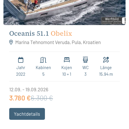
Oceanis 51.1
Obelix
Marina Tehnomont Veruda, Pula, Kroatien
Jahr
Kabinen
Kojen
WC
Länge
2022
5
10 + 1
3
15.94 m
12.09. - 19.09.2026
3.780 €
6.300 €
Yachtdetails