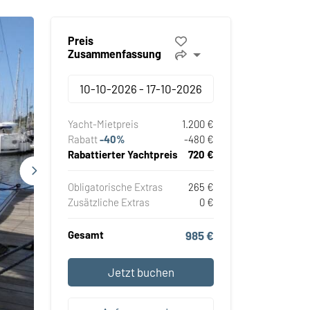
Preis
Zusammenfassung
Yacht-Mietpreis
1.200 €
Rabatt
-40%
-480 €
Rabattierter Yachtpreis
720 €
Obligatorische Extras
265 €
Zusätzliche Extras
0 €
Gesamt
985 €
Jetzt buchen