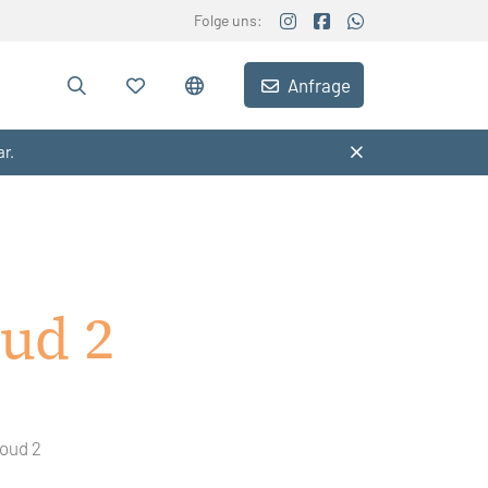
Folge uns:
Anfrage
ar.
oud 2
loud 2