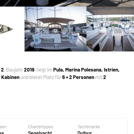
 2
, Baujahr
2019
, liegt im
Pula, Marina Polesana, Istrien,
3 Kabinen
und bietet Platz für
6 + 2 Personen
mit
2
asen
Chartertypen
Yachtmarke
na
Segelyacht
Dufour