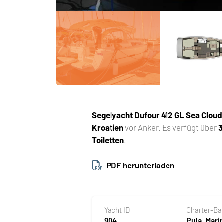
Segelyacht
Dufour 412 GL Sea Cloud
Kroatien
vor Anker. Es verfügt über
Toiletten
.
PDF herunterladen
Yacht ID
Charter-B
904
Pula, Mari