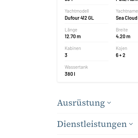
Polesana,
Yachtmodell
Yachtname
Dufour 412 GL
Sea Cloud
Länge
Breite
12.70 m
4.20 m
Kabinen
Kojen
3
6 + 2
Wassertank
380 l
Ausrüstung
Dienstleistungen