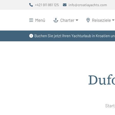
+421 911 861 125
info@croatiayachts.com
Menü
Charter
Reiseziele
Buchen Sie jetzt Ihren Yachturlaub in Kroatien un
Duf
Start