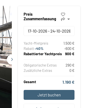
Preis
Zusammenfassung
Yacht-Mietpreis
1.500 €
Rabatt
-40%
-600 €
Rabattierter Yachtpreis
900 €
Obligatorische Extras
290 €
Zusätzliche Extras
0 €
Gesamt
1.190 €
Jetzt buchen