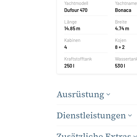
Yachtmodell
Yachtname
Dufour 470
Bonaca
Länge
Breite
14.85 m
4.74 m
Kabinen
Kojen
4
8 + 2
Kraftstofftank
Wassertan
250 l
530 l
Ausrüstung
Dienstleistungen
Zusätzliche Extras