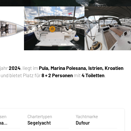
ujahr
2024
, liegt im
Pula, Marina Polesana, Istrien, Kroatien
und bietet Platz für
8 + 2 Personen
mit
4 Toiletten
.
asen
Chartertypen
Yachtmarke
na
Segelyacht
Dufour
 Kroatien