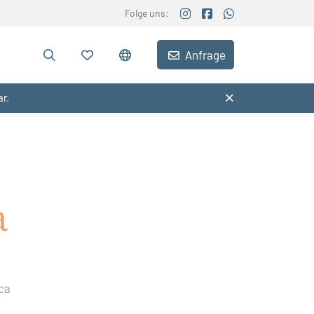
Folge uns:
Anfrage
ar.
a
ca