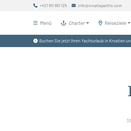
+421 911 861 125
info@croatiayachts.com
Menü
Charter
Reiseziele
Buchen Sie jetzt Ihren Yachturlaub in Kroatien un
S