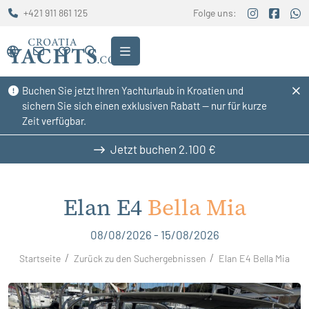
+421 911 861 125
Folge uns:
Buchen Sie jetzt Ihren Yachturlaub in Kroatien und
sichern Sie sich einen exklusiven Rabatt — nur für kurze
Zeit verfügbar.
Jetzt buchen
2.100 €
Elan E4
Bella Mia
08/08/2026 - 15/08/2026
Startseite
Zurück zu den Suchergebnissen
Elan E4 Bella Mia