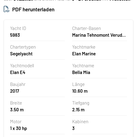
PDF herunterladen
Yacht ID
Charter-Basen
5983
Marina Tehnomont Veruda,
Pula, Kroatien
Chartertypen
Yachtmarke
Segelyacht
Elan Marine
Yachtmodell
Yachtname
Elan E4
Bella Mia
Baujahr
Länge
2017
10.60 m
Breite
Tiefgang
3.50 m
2.15 m
Motor
Kabinen
1 x 30 hp
3