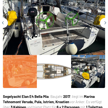
Segelyacht
Elan E4 Bella Mia
, Baujahr
2017
, liegt im
Marina
Tehnomont Veruda, Pula, Istrien, Kroatien
vor Anker. Es verfügt
über
3 Kabinen
und bietet Platz für
6 + 2 Personen
mit
1 Toiletten
.