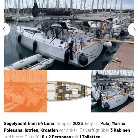
Segelyacht
Elan E4 Luna
, Baujahr
2023
, liegt im
Pula, Marina
Polesana, Istrien, Kroatien
vor Anker. Es verfügt über
3 Kabinen
und bietet Platz für
6 + 2 Personen
mit
1 Toiletten
.