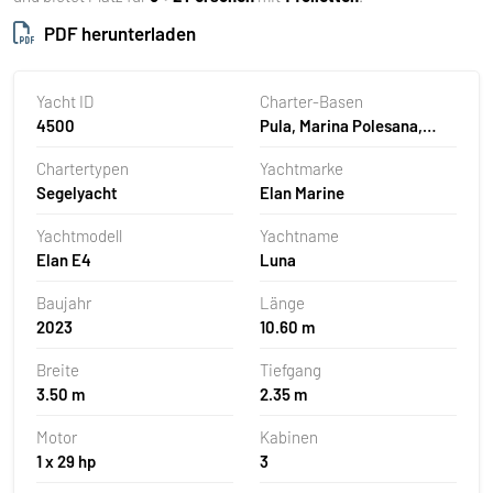
PDF herunterladen
Yacht ID
Charter-Basen
4500
Pula, Marina Polesana,
Kroatien
Chartertypen
Yachtmarke
Segelyacht
Elan Marine
Yachtmodell
Yachtname
Elan E4
Luna
Baujahr
Länge
2023
10.60 m
Breite
Tiefgang
3.50 m
2.35 m
Motor
Kabinen
1 x 29 hp
3