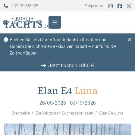
+421 911 861 125
Folge uns:
Buchen Sie jetzt Ihren Yachturlaub in Kroatien und
sichern Sie sich einen exklusiven Rabatt — nur für kurze
Zeit verfügbar.
Jetzt buchen
1.050 €
Elan E4
Luna
26/09/2026 - 03/10/2026
Startseite
Zurück zu den Suchergebnissen
Elan E4 Luna