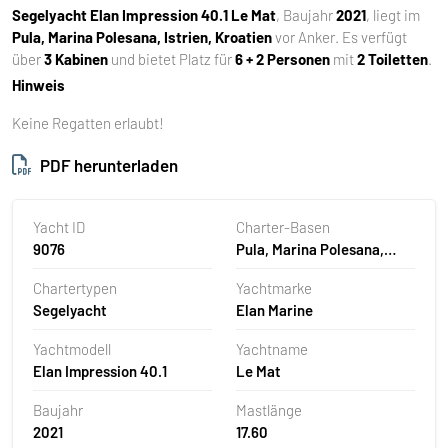
Segelyacht
Elan Impression 40.1 Le Mat
, Baujahr
2021
, liegt im
Pula, Marina Polesana, Istrien, Kroatien
vor Anker. Es verfügt
über
3 Kabinen
und bietet Platz für
6 + 2 Personen
mit
2 Toiletten
.
Hinweis
Keine Regatten erlaubt!
PDF herunterladen
Yacht ID
Charter-Basen
9076
Pula, Marina Polesana,
Kroatien
Chartertypen
Yachtmarke
Segelyacht
Elan Marine
Yachtmodell
Yachtname
Elan Impression 40.1
Le Mat
Baujahr
Mastlänge
2021
17.60