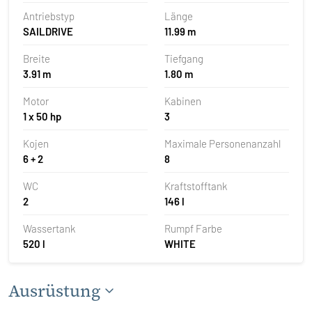
Antriebstyp
Länge
SAILDRIVE
11.99 m
Breite
Tiefgang
3.91 m
1.80 m
Motor
Kabinen
1 x 50 hp
3
Kojen
Maximale Personenanzahl
6 + 2
8
WC
Kraftstofftank
2
146 l
Wassertank
Rumpf Farbe
520 l
WHITE
Ausrüstung