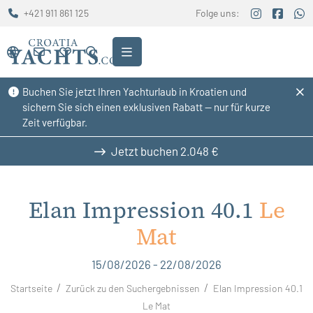
+421 911 861 125
Folge uns:
Buchen Sie jetzt Ihren Yachturlaub in Kroatien und
sichern Sie sich einen exklusiven Rabatt — nur für kurze
Zeit verfügbar.
Jetzt buchen
2.048 €
Elan Impression 40.1
Le
Mat
15/08/2026 - 22/08/2026
Startseite
Zurück zu den Suchergebnissen
Elan Impression 40.1
Le Mat