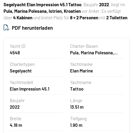
Segelyacht
Elan Impression 45.1 Tattoo
, Baujahr
2022
, liegt im
Pula, Marina Polesana, Istrien, Kroatien
vor Anker. Es verfügt
über
4 Kabinen
und bietet Platz für
8 + 2 Personen
mit
2 Toiletten
.
PDF herunterladen
Yacht ID
Charter-Basen
4548
Pula, Marina Polesana,
Kroatien
Chartertypen
Yachtmarke
Segelyacht
Elan Marine
Yachtmodell
Yachtname
Elan Impression 45.1
Tattoo
Baujahr
Länge
2022
13.51 m
Breite
Tiefgang
4.18 m
1.90 m