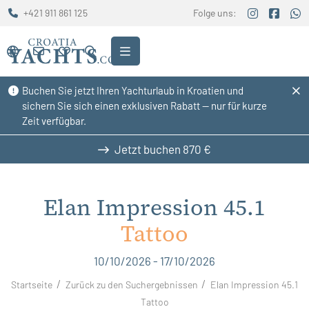
+421 911 861 125
Folge uns:
Buchen Sie jetzt Ihren Yachturlaub in Kroatien und
sichern Sie sich einen exklusiven Rabatt — nur für kurze
Zeit verfügbar.
Jetzt buchen
870 €
Elan Impression 45.1
Tattoo
10/10/2026 - 17/10/2026
Startseite
Zurück zu den Suchergebnissen
Elan Impression 45.1
Tattoo