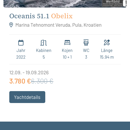
Oceanis 51.1
Obelix
Marina Tehnomont Veruda, Pula, Kroatien
Jahr
Kabinen
Kojen
WC
Länge
2022
5
10 + 1
3
15.94 m
12.09. - 19.09.2026
3.780 €
6.300 €
Yachtdetails