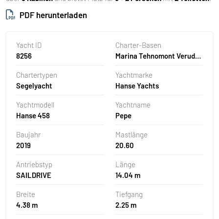
PDF herunterladen
Yacht ID
Charter-Basen
8256
Marina Tehnomont Veruda,
Pula, Kroatien
Chartertypen
Yachtmarke
Segelyacht
Hanse Yachts
Yachtmodell
Yachtname
Hanse 458
Pepe
Baujahr
Mastlänge
2019
20.60
Antriebstyp
Länge
SAILDRIVE
14.04 m
Breite
Tiefgang
4.38 m
2.25 m