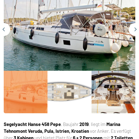
Segelyacht
Hanse 458 Pepe
, Baujahr
2019
, liegt im
Marina
Tehnomont Veruda, Pula, Istrien, Kroatien
vor Anker. Es verfügt
über
3 Kabinen
und bietet Platz für
6 + 2 Personen
mit
2 Toiletten
.