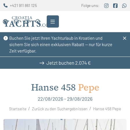
+421 911 861 125
Folge uns:
Buchen Sie jetzt Ihren Yachturlaub in Kroatien und
sichern Sie sich einen exklusiven Rabatt — nur für kurze
Zeit verfügbar.
Jetzt buchen
2.074 €
Hanse 458
Pepe
22/08/2026 - 29/08/2026
Startseite
Zurück zu den Suchergebnissen
Hanse 458 Pepe