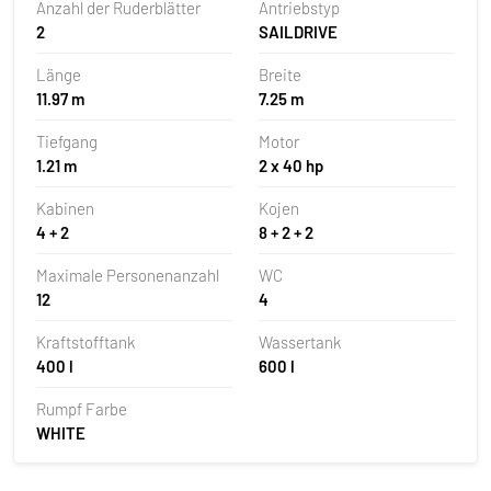
Anzahl der Ruderblätter
Antriebstyp
2
SAILDRIVE
Länge
Breite
11.97 m
7.25 m
Tiefgang
Motor
1.21 m
2 x 40 hp
Kabinen
Kojen
4 + 2
8 + 2 + 2
Maximale Personenanzahl
WC
12
4
Kraftstofftank
Wassertank
400 l
600 l
Rumpf Farbe
WHITE