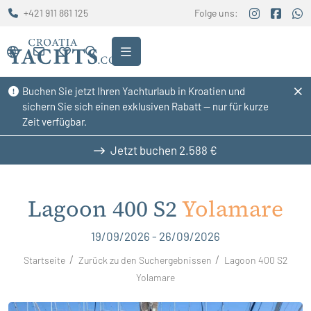
+421 911 861 125
Folge uns:
Buchen Sie jetzt Ihren Yachturlaub in Kroatien und
sichern Sie sich einen exklusiven Rabatt — nur für kurze
Zeit verfügbar.
Jetzt buchen
2.588 €
Lagoon 400 S2
Yolamare
19/09/2026 - 26/09/2026
Startseite
Zurück zu den Suchergebnissen
Lagoon 400 S2
Yolamare