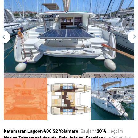
Katamaran
Lagoon 400 S2 Yolamare
, Baujahr
2014
, liegt im
Marina Tehnomont Veruda, Pula, Istrien, Kroatien
vor Anker. Es