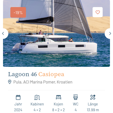
-19%
Lagoon 46
Casiopea
Pula, ACI Marina Pomer, Kroatien
Jahr
Kabinen
Kojen
WC
Länge
2024
4 + 2
8 + 2 + 2
4
13.99 m