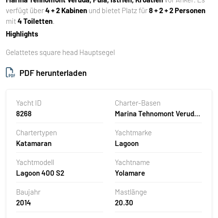
verfügt über
4 + 2 Kabinen
und bietet Platz für
8 + 2 + 2 Personen
mit
4 Toiletten
.
Highlights
Gelattetes square head Hauptsegel
PDF herunterladen
Yacht ID
Charter-Basen
8268
Marina Tehnomont Veruda,
Pula, Kroatien
Chartertypen
Yachtmarke
Katamaran
Lagoon
Yachtmodell
Yachtname
Lagoon 400 S2
Yolamare
Baujahr
Mastlänge
2014
20.30