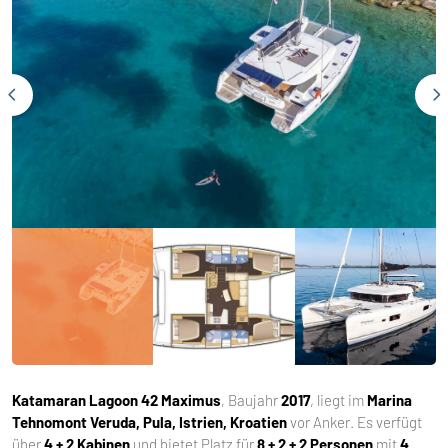
Katamaran
Lagoon 42 Maximus
, Baujahr
2017
, liegt im
Marina
Tehnomont Veruda, Pula, Istrien, Kroatien
vor Anker. Es verfügt
über
4 + 2 Kabinen
und bietet Platz für
8 + 2 + 2 Personen
mit
4