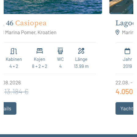
Lagoon 40
Blue
Marina Tehnomont Veruda, Pula, Kroatien
Jahr
Kabinen
Kojen
WC
Länge
2019
4 + 2
8 + 2 + 2
4
11.74 m
22.08. - 29.08.2026
4.050 €
6.230 €
Yachtdetails