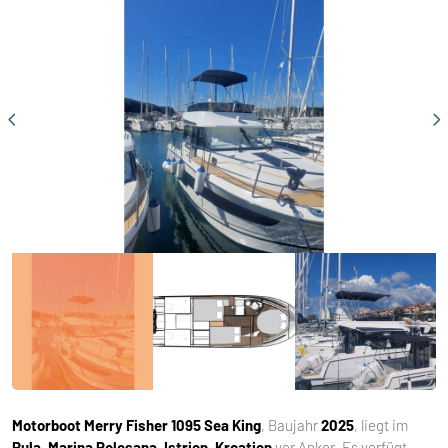
Motorboot
Merry Fisher 1095 Sea King
, Baujahr
2025
, liegt im
Pula, Marina Polesana, Istrien, Kroatien
vor Anker. Es verfügt