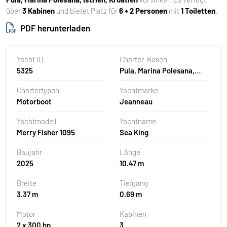
über
3 Kabinen
und bietet Platz für
6 + 2 Personen
mit
1 Toiletten
.
PDF herunterladen
Yacht ID
Charter-Basen
5325
Pula, Marina Polesana,
Kroatien
Chartertypen
Yachtmarke
Motorboot
Jeanneau
Yachtmodell
Yachtname
Merry Fisher 1095
Sea King
Baujahr
Länge
2025
10.47 m
Breite
Tiefgang
3.37 m
0.69 m
Motor
Kabinen
2 x 300 hp
3