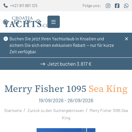
+421 911 861 125
Folge uns:
Buchen Sie jetzt Ihren Yachturlaub in Kroatien und
sichern Sie sich einen exklusiven Rabatt — nur für kurze
Zeit verfügbar.
Jetzt buchen
3.817 €
Merry Fisher 1095
Sea King
19/09/2026 - 26/09/2026
Startseite
Zurück zu den Suchergebnissen
Merry Fisher 1095 Sea
King