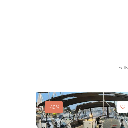
Fall
-40%