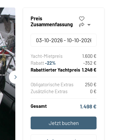
Preis
Zusammenfassung
Yacht-Mietpreis
1.600 €
Rabatt
-22%
-352 €
Rabattierter Yachtpreis
1.248 €
Obligatorische Extras
250 €
Zusätzliche Extras
0 €
Gesamt
1.498 €
Jetzt buchen