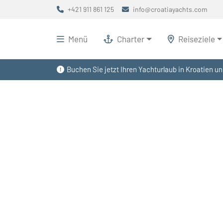
+421 911 861 125
info@croatiayachts.com
Menü
Charter
Reiseziele
Buchen Sie jetzt Ihren Yachturlaub in Kroatien un