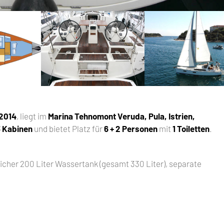
2014
, liegt im
Marina Tehnomont Veruda, Pula, Istrien,
3 Kabinen
und bietet Platz für
6 + 2 Personen
mit
1 Toiletten
.
icher 200 Liter Wassertank (gesamt 330 Liter), separate