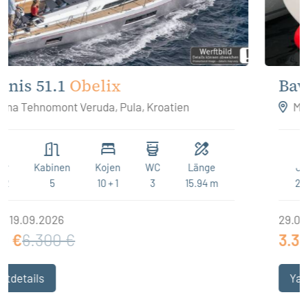
Bavaria C50 Style
Xenia
Marina Vrsar, Kroatien
Jahr
Kabinen
Kojen
WC
Länge
2020
5
10
3
15.43 m
29.08. - 05.09.2026
3.360 €
5.600 €
Yachtdetails