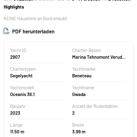
Highlights
KEINE Haustiere an Bord erlaubt
PDF herunterladen
Yacht ID
Charter-Basen
2907
Marina Tehnomont Veruda,
Pula, Kroatien
Chartertypen
Yachtmarke
Segelyacht
Beneteau
Yachtmodell
Yachtname
Oceanis 38.1
Gwada
Baujahr
Anzahl der Ruderblätter
2023
2
Länge
Breite
11.50 m
3.99 m