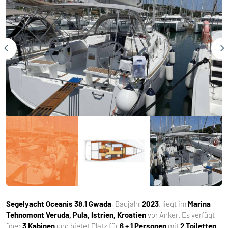
Segelyacht
Oceanis 38.1 Gwada
, Baujahr
2023
, liegt im
Marina
Tehnomont Veruda, Pula, Istrien, Kroatien
vor Anker. Es verfügt
über
3 Kabinen
und bietet Platz für
6 + 1 Personen
mit
2 Toiletten
.