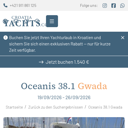
+421 911 861 125
Folge uns:
Buchen Sie jetzt Ihren Yachturlaub in Kroatien und
sichern Sie sich einen exklusiven Rabatt — nur für kurze
Zeit verfügbar.
Jetzt buchen
1.540 €
Oceanis 38.1
Gwada
19/09/2026 - 26/09/2026
Startseite
Zurück zu den Suchergebnissen
Oceanis 38.1 Gwada