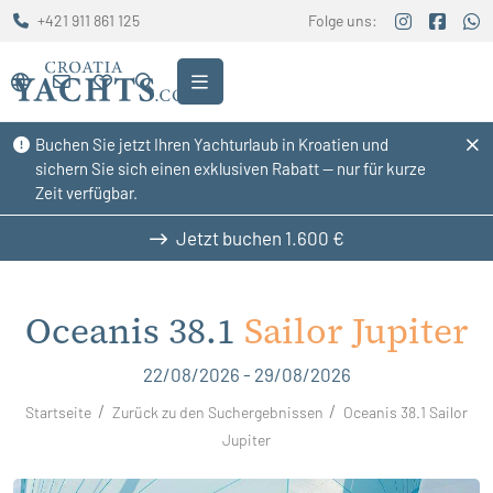
+421 911 861 125
Folge uns:
Buchen Sie jetzt Ihren Yachturlaub in Kroatien und
sichern Sie sich einen exklusiven Rabatt — nur für kurze
Zeit verfügbar.
Jetzt buchen
1.600 €
Oceanis 38.1
Sailor Jupiter
22/08/2026 - 29/08/2026
Startseite
Zurück zu den Suchergebnissen
Oceanis 38.1 Sailor
Jupiter