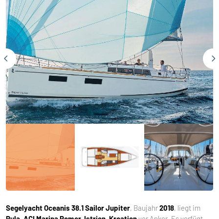
Segelyacht
Oceanis 38.1 Sailor Jupiter
, Baujahr
2018
, liegt im
Pula, ACI Marina Pomer, Istrien, Kroatien
vor Anker. Es verfügt