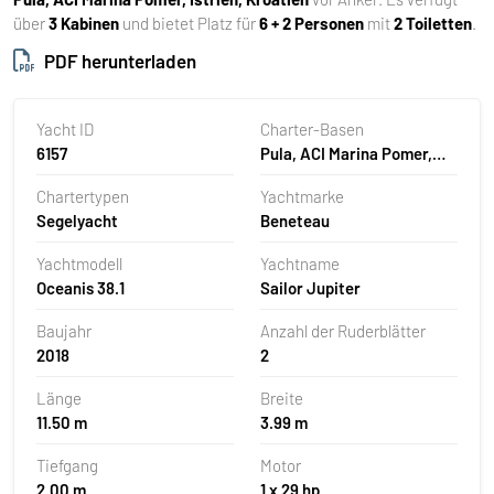
über
3 Kabinen
und bietet Platz für
6 + 2 Personen
mit
2 Toiletten
.
PDF herunterladen
Yacht ID
Charter-Basen
6157
Pula, ACI Marina Pomer,
Kroatien
Chartertypen
Yachtmarke
Segelyacht
Beneteau
Yachtmodell
Yachtname
Oceanis 38.1
Sailor Jupiter
Baujahr
Anzahl der Ruderblätter
2018
2
Länge
Breite
11.50 m
3.99 m
Tiefgang
Motor
2.00 m
1 x 29 hp