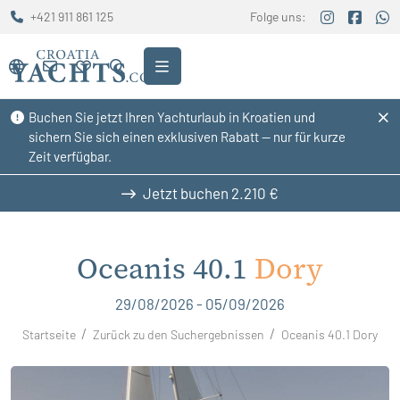
+421 911 861 125
Folge uns:
Buchen Sie jetzt Ihren Yachturlaub in Kroatien und
sichern Sie sich einen exklusiven Rabatt — nur für kurze
Zeit verfügbar.
Jetzt buchen
2.210 €
Oceanis 40.1
Dory
29/08/2026 - 05/09/2026
Startseite
Zurück zu den Suchergebnissen
Oceanis 40.1 Dory