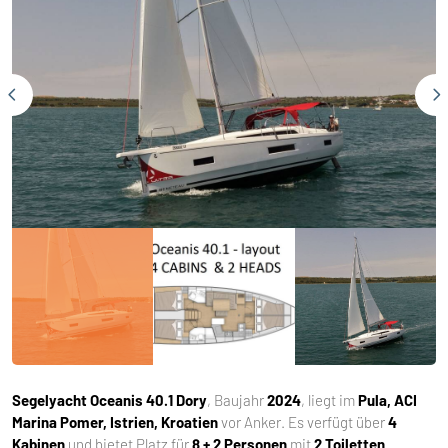
Segelyacht
Oceanis 40.1 Dory
, Baujahr
2024
, liegt im
Pula, ACI
Marina Pomer, Istrien, Kroatien
vor Anker. Es verfügt über
4
Kabinen
und bietet Platz für
8 + 2 Personen
mit
2 Toiletten
.