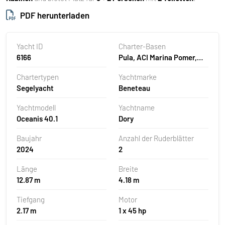
PDF herunterladen
Yacht ID
Charter-Basen
6166
Pula, ACI Marina Pomer,
Kroatien
Chartertypen
Yachtmarke
Segelyacht
Beneteau
Yachtmodell
Yachtname
Oceanis 40.1
Dory
Baujahr
Anzahl der Ruderblätter
2024
2
Länge
Breite
12.87 m
4.18 m
Tiefgang
Motor
2.17 m
1 x 45 hp