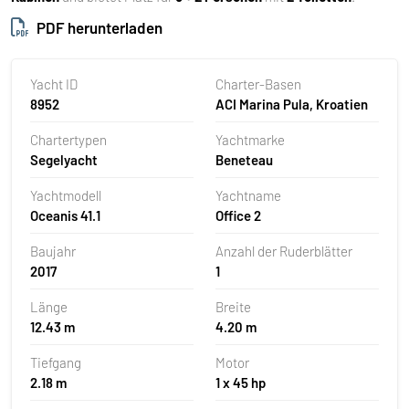
PDF herunterladen
Yacht ID
Charter-Basen
8952
ACI Marina Pula, Kroatien
Chartertypen
Yachtmarke
Segelyacht
Beneteau
Yachtmodell
Yachtname
Oceanis 41.1
Office 2
Baujahr
Anzahl der Ruderblätter
2017
1
Länge
Breite
12.43 m
4.20 m
Tiefgang
Motor
2.18 m
1 x 45 hp