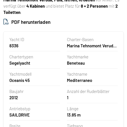
verfügt über
4 Kabinen
und bietet Platz für
8 + 2 Personen
mit
2
Toiletten
.
PDF herunterladen
Yacht ID
Charter-Basen
8336
Marina Tehnomont Veruda,
Pula, Kroatien
Chartertypen
Yachtmarke
Segelyacht
Beneteau
Yachtmodell
Yachtname
Oceanis 45
Mediterraneo
Baujahr
Anzahl der Ruderblätter
2012
1
Antriebstyp
Länge
SAILDRIVE
13.85 m
Breite
Tiefgang