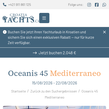
+421 911 861 125
Folge uns:
Buchen Sie jetzt Ihren Yachturlaub in Kroatien und
sichern Sie sich einen exklusiven Rabatt — nur für kurze
Zeit verfügbar.
Jetzt buchen
2.048 €
Oceanis 45
Mediterraneo
15/08/2026 - 22/08/2026
Startseite
Zurück zu den Suchergebnissen
Oceanis 45
Mediterraneo