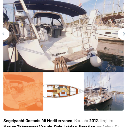
Segelyacht
Oceanis 45 Mediterraneo
, Baujahr
2012
, liegt im
Marina Tehnomont Veruda, Pula, Istrien, Kroatien
vor Anker. Es