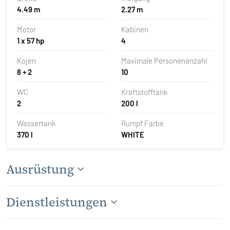
4.49 m
2.27 m
Motor
Kabinen
1 x 57 hp
4
Kojen
Maximale Personenanzahl
8 + 2
10
WC
Kraftstofftank
2
200 l
Wassertank
Rumpf Farbe
370 l
WHITE
Ausrüstung
Dienstleistungen