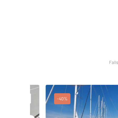
Fall
-40%