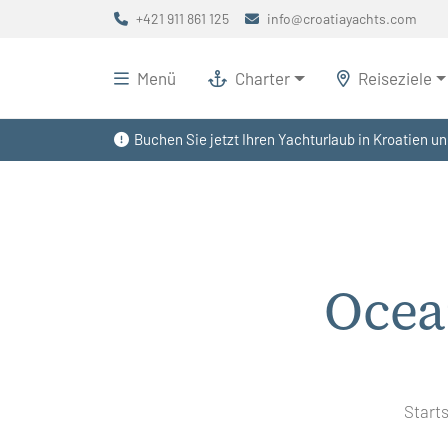
+421 911 861 125
info@croatiayachts.com
Menü
Charter
Reiseziele
Buchen Sie jetzt Ihren Yachturlaub in Kroatien un
Ocea
Starts