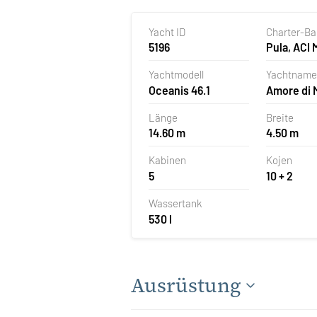
Yacht ID
Charter-B
5196
Pula, ACI 
Pomer, Kr
Yachtmodell
Yachtname
Oceanis 46.1
Amore di 
Länge
Breite
14.60 m
4.50 m
Kabinen
Kojen
5
10 + 2
Wassertank
530 l
Ausrüstung