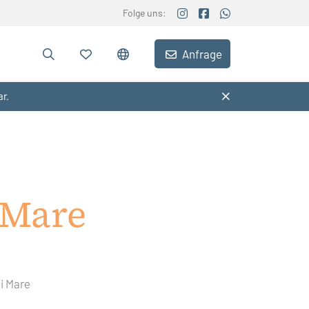
Folge uns:
Anfrage
ar.
 Mare
i Mare