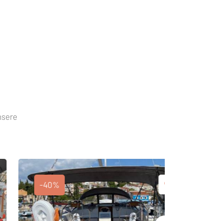
nsere
-40%
-40%