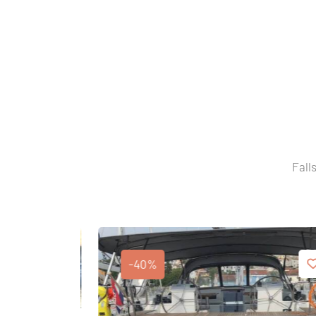
Fall
-40%