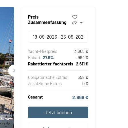
Preis
Zusammenfassung
Yacht-Mietpreis
3.605 €
Rabatt
-27.6%
-994 €
Rabattierter Yachtpreis
2.611 €
Obligatorische Extras
358 €
Zusätzliche Extras
0 €
Gesamt
2.969 €
Jetzt buchen