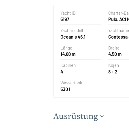
Yacht ID
Charter-B
5197
Pula, ACI 
Pomer, Kr
Yachtmodell
Yachtname
Oceanis 46.1
Contessa 
Länge
Breite
14.60 m
4.50 m
Kabinen
Kojen
4
8 + 2
Wassertank
530 l
Ausrüstung