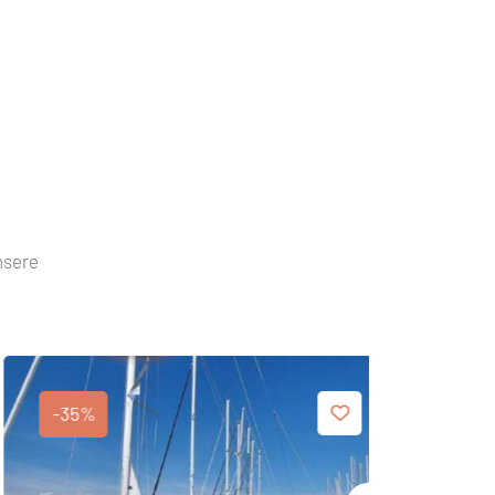
nsere
-35%
-45%