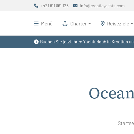
+421 911 861 125
info@croatiayachts.com
Menü
Charter
Reiseziele
Buchen Sie jetzt Ihren Yachturlaub in Kroatien un
Ocean
Startse