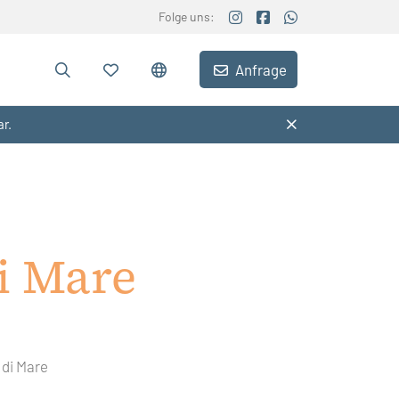
Folge uns:
Anfrage
ar.
i Mare
 di Mare