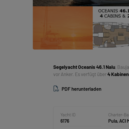
Segelyacht
Oceanis 46.1 Nalu
, Bauj
vor Anker. Es verfügt über
4 Kabinen
PDF herunterladen
Yacht ID
Charter-B
6176
Pula, ACI 
Pomer, Kr