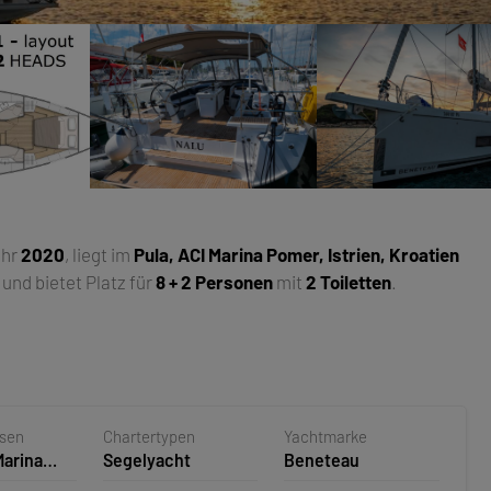
ahr
2020
, liegt im
Pula, ACI Marina Pomer, Istrien, Kroatien
und bietet Platz für
8 + 2 Personen
mit
2 Toiletten
.
asen
Chartertypen
Yachtmarke
Marina
Segelyacht
Beneteau
oatien