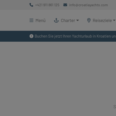
+421 911 861 125
info@croatiayachts.com
Menü
Charter
Reiseziele
Buchen Sie jetzt Ihren Yachturlaub in Kroatien un
S