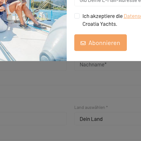
Schneller Kontakt
Ich akzeptiere die
Datensc
Croatia Yachts.
Kurze Unterüberschrift
Abonnieren
Nachname *
Land auswählen *
Dein Land