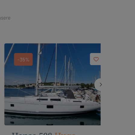
nsere
-35%
-45%