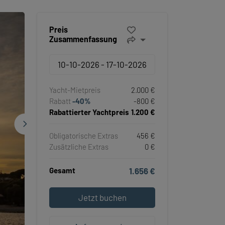
Preis
Zusammenfassung
Yacht-Mietpreis
2.000 €
Rabatt
-40%
-800 €
Rabattierter Yachtpreis
1.200 €
Obligatorische Extras
456 €
Zusätzliche Extras
0 €
Gesamt
1.656 €
Jetzt buchen