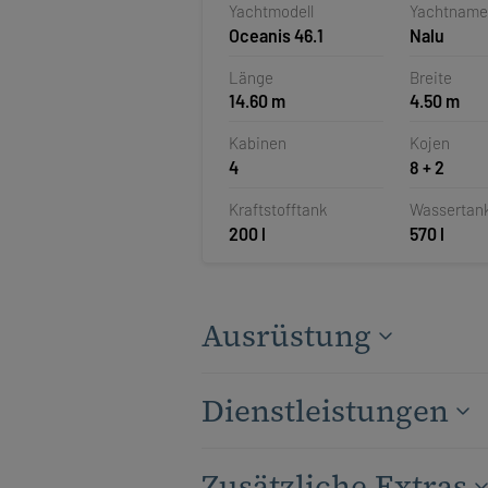
Yachtmodell
Yachtname
Oceanis 46.1
Nalu
Länge
Breite
14.60 m
4.50 m
Kabinen
Kojen
4
8 + 2
Kraftstofftank
Wassertan
200 l
570 l
Ausrüstung
Dienstleistungen
Zusätzliche Extras