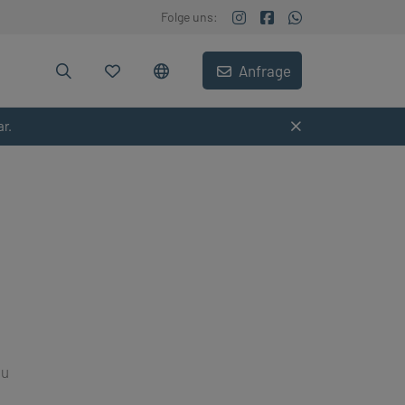
Folge uns:
Anfrage
ar.
lu