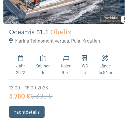
Oceanis 51.1
Obelix
Marina Tehnomont Veruda, Pula, Kroatien
Jahr
Kabinen
Kojen
WC
Länge
2022
5
10 + 1
3
15.94 m
12.09. - 19.09.2026
3.780 €
6.300 €
Yachtdetails