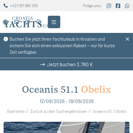
+421 911 861 125
Folge uns:
Buchen Sie jetzt Ihren Yachturlaub in Kroatien und
sichern Sie sich einen exklusiven Rabatt — nur für kurze
Zeit verfügbar.
Jetzt buchen
3.780 €
Oceanis 51.1
Obelix
12/09/2026 - 19/09/2026
Startseite
Zurück zu den Suchergebnissen
Oceanis 51.1 Obelix