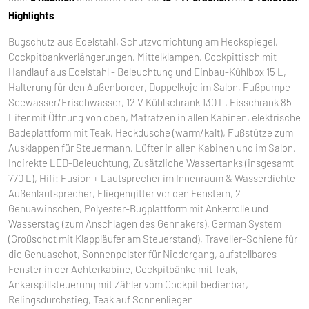
Highlights
Bugschutz aus Edelstahl, Schutzvorrichtung am Heckspiegel,
Cockpitbankverlängerungen, Mittelklampen, Cockpittisch mit
Handlauf aus Edelstahl - Beleuchtung und Einbau-Kühlbox 15 L,
Halterung für den Außenborder, Doppelkoje im Salon, Fußpumpe
Seewasser/Frischwasser, 12 V Kühlschrank 130 L, Eisschrank 85
Liter mit Öffnung von oben, Matratzen in allen Kabinen, elektrische
Badeplattform mit Teak, Heckdusche (warm/kalt), Fußstütze zum
Ausklappen für Steuermann, Lüfter in allen Kabinen und im Salon,
Indirekte LED-Beleuchtung, Zusätzliche Wassertanks (insgesamt
770 L), Hifi: Fusion + Lautsprecher im Innenraum & Wasserdichte
Außenlautsprecher, Fliegengitter vor den Fenstern, 2
Genuawinschen, Polyester-Bugplattform mit Ankerrolle und
Wasserstag (zum Anschlagen des Gennakers), German System
(Großschot mit Klappläufer am Steuerstand), Traveller-Schiene für
die Genuaschot, Sonnenpolster für Niedergang, aufstellbares
Fenster in der Achterkabine, Cockpitbänke mit Teak,
Ankerspillsteuerung mit Zähler vom Cockpit bedienbar,
Relingsdurchstieg, Teak auf Sonnenliegen