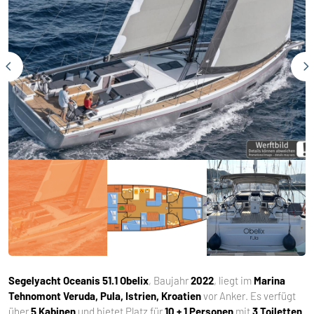
Segelyacht
Oceanis 51.1 Obelix
, Baujahr
2022
, liegt im
Marina
Tehnomont Veruda, Pula, Istrien, Kroatien
vor Anker. Es verfügt
über
5 Kabinen
und bietet Platz für
10 + 1 Personen
mit
3 Toiletten
.