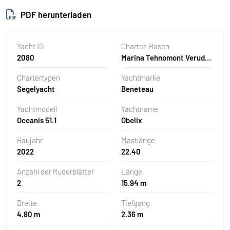
PDF herunterladen
Yacht ID
Charter-Basen
2080
Marina Tehnomont Veruda,
Pula, Kroatien
Chartertypen
Yachtmarke
Segelyacht
Beneteau
Yachtmodell
Yachtname
Oceanis 51.1
Obelix
Baujahr
Mastlänge
2022
22.40
Anzahl der Ruderblätter
Länge
2
15.94 m
Breite
Tiefgang
4.80 m
2.36 m