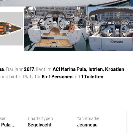
na
, Baujahr
2017
, liegt im
ACI Marina Pula, Istrien, Kroatien
und bietet Platz für
6 + 1 Personen
mit
1 Toiletten
.
asen
Chartertypen
Yachtmarke
 Pula,
Segelyacht
Jeanneau