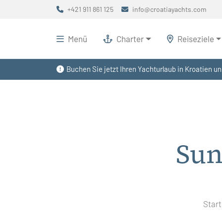
+421 911 861 125
info@croatiayachts.com
Menü
Charter
Reiseziele
Buchen Sie jetzt Ihren Yachturlaub in Kroatien un
Sun
Start