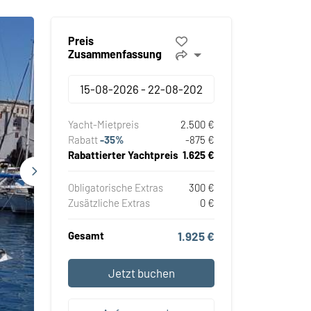
Preis
Zusammenfassung
Yacht-Mietpreis
2.500 €
Rabatt
-35%
-875 €
Rabattierter Yachtpreis
1.625 €
Obligatorische Extras
300 €
Zusätzliche Extras
0 €
Gesamt
1.925 €
Jetzt buchen