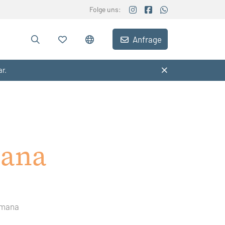
Folge uns:
Anfrage
ar.
ana
omana