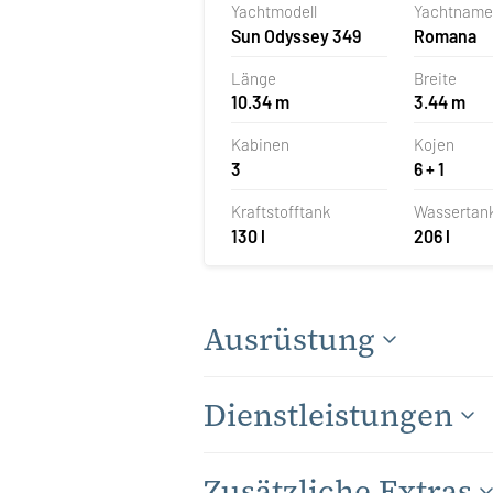
Yachtmodell
Yachtname
Sun Odyssey 349
Romana
Länge
Breite
10.34 m
3.44 m
Kabinen
Kojen
3
6 + 1
Kraftstofftank
Wassertan
130 l
206 l
Ausrüstung
Dienstleistungen
Zusätzliche Extras