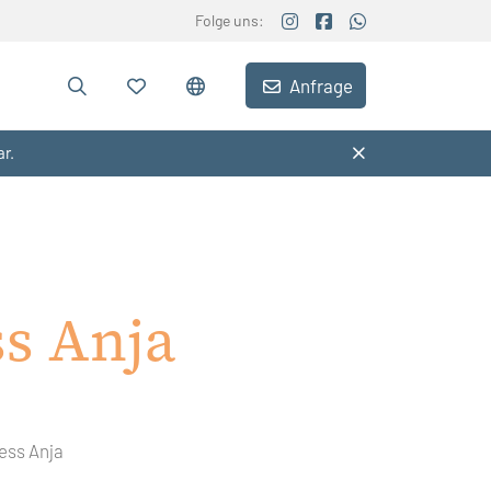
Folge uns:
Anfrage
ar.
ss Anja
ess Anja