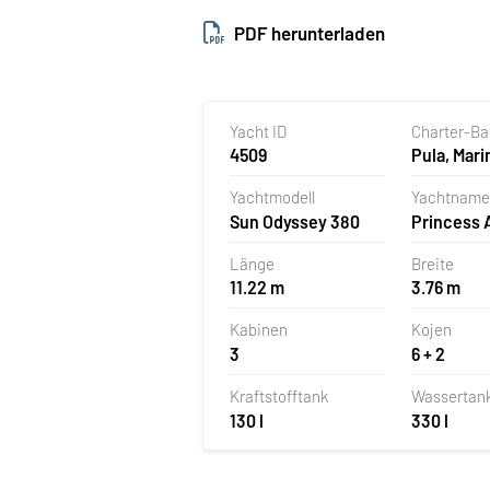
PDF herunterladen
Yacht ID
Charter-B
4509
Pula, Mari
Polesana,
Yachtmodell
Yachtname
Sun Odyssey 380
Princess 
Länge
Breite
11.22 m
3.76 m
Kabinen
Kojen
3
6 + 2
Kraftstofftank
Wassertan
130 l
330 l