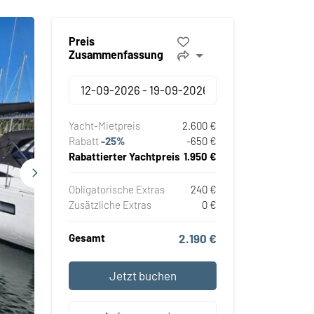
Preis
Zusammenfassung
Yacht-Mietpreis
2.600 €
Rabatt
-25%
-650 €
Rabattierter Yachtpreis
1.950 €
Obligatorische Extras
240 €
Zusätzliche Extras
0 €
Gesamt
2.190 €
Jetzt buchen