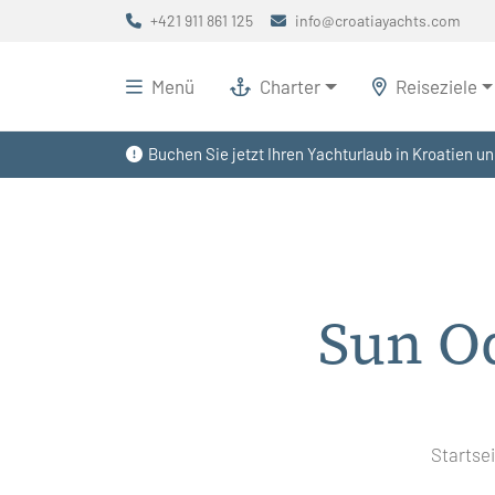
+421 911 861 125
info@croatiayachts.com
Menü
Charter
Reiseziele
Buchen Sie jetzt Ihren Yachturlaub in Kroatien un
Sun O
Startse