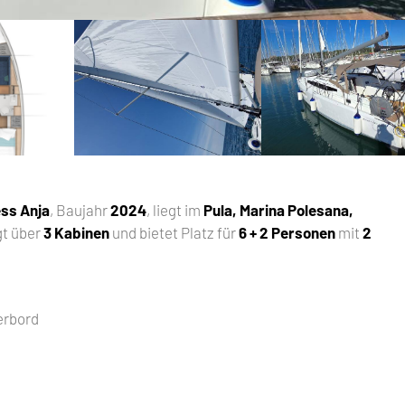
ss Anja
, Baujahr
2024
, liegt im
Pula, Marina Polesana,
gt über
3 Kabinen
und bietet Platz für
6 + 2 Personen
mit
2
uerbord