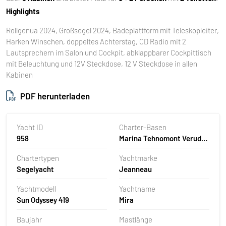
Highlights
Rollgenua 2024, Großsegel 2024, Badeplattform mit Teleskopleiter,
Harken Winschen, doppeltes Achterstag, CD Radio mit 2
Lautsprechern im Salon und Cockpit, abklappbarer Cockpittisch
mit Beleuchtung und 12V Steckdose, 12 V Steckdose in allen
Kabinen
PDF herunterladen
Yacht ID
Charter-Basen
958
Marina Tehnomont Veruda,
Pula, Kroatien
Chartertypen
Yachtmarke
Segelyacht
Jeanneau
Yachtmodell
Yachtname
Sun Odyssey 419
Mira
Baujahr
Mastlänge