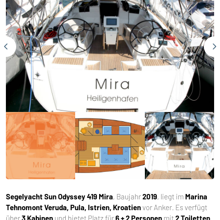
Segelyacht
Sun Odyssey 419 Mira
, Baujahr
2019
, liegt im
Marina
Tehnomont Veruda, Pula, Istrien, Kroatien
vor Anker. Es verfügt
über
3 Kabinen
und bietet Platz für
6 + 2 Personen
mit
2 Toiletten
.