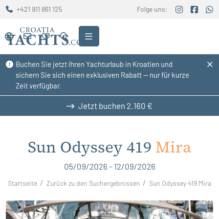
+421 911 861 125
Folge uns:
Buchen Sie jetzt Ihren Yachturlaub in Kroatien und
sichern Sie sich einen exklusiven Rabatt — nur für kurze
Zeit verfügbar.
Jetzt buchen
2.160 €
Sun Odyssey 419
Mira
05/09/2026 - 12/09/2026
Startseite
Zurück zu den Suchergebnissen
Sun Odyssey 419 Mira