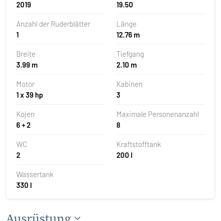
2019
19.50
Anzahl der Ruderblätter
Länge
1
12.76 m
Breite
Tiefgang
3.99 m
2.10 m
Motor
Kabinen
1 x 39 hp
3
Kojen
Maximale Personenanzahl
6 + 2
8
WC
Kraftstofftank
2
200 l
Wassertank
330 l
Ausrüstung