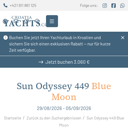
+421 911 861 125
Folge uns:
Buchen Sie jetzt Ihren Yachturlaub in Kroatien und
sichern Sie sich einen exklusiven Rabatt — nur für kurze
Zeit verfügbar.
Jetzt buchen
3.060 €
Sun Odyssey 449
Blue
Moon
29/08/2026 - 05/09/2026
Startseite
Zurück zu den Suchergebnissen
Sun Odyssey 449 Blue
Moon