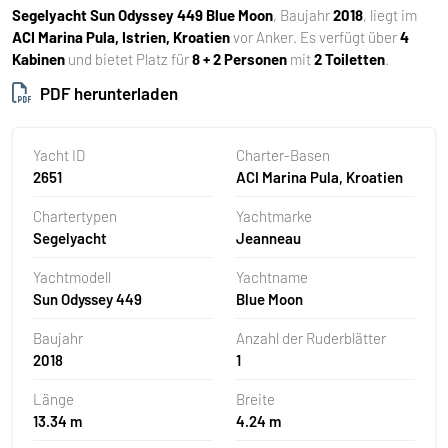
Segelyacht
Sun Odyssey 449 Blue Moon
, Baujahr
2018
, liegt im
ACI Marina Pula, Istrien, Kroatien
vor Anker. Es verfügt über
4
Kabinen
und bietet Platz für
8 + 2 Personen
mit
2 Toiletten
.
PDF herunterladen
Yacht ID
Charter-Basen
2651
ACI Marina Pula, Kroatien
Chartertypen
Yachtmarke
Segelyacht
Jeanneau
Yachtmodell
Yachtname
Sun Odyssey 449
Blue Moon
Baujahr
Anzahl der Ruderblätter
2018
1
Länge
Breite
13.34 m
4.24 m