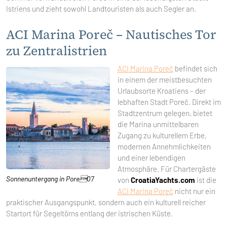
Istriens und zieht sowohl Landtouristen als auch Segler an.
ACI Marina Poreč – Nautisches Tor
zu Zentralistrien
ACI Marina Poreč
befindet sich
in einem der meistbesuchten
Urlaubsorte Kroatiens – der
lebhaften Stadt Poreč. Direkt im
Stadtzentrum gelegen, bietet
die Marina unmittelbaren
Zugang zu kulturellem Erbe,
modernen Annehmlichkeiten
und einer lebendigen
Atmosphäre. Für Chartergäste
Sonnenuntergang in Pore07
von
CroatiaYachts.com
ist die
ACI Marina Poreč
nicht nur ein
praktischer Ausgangspunkt, sondern auch ein kulturell reicher
Startort für Segeltörns entlang der istrischen Küste.