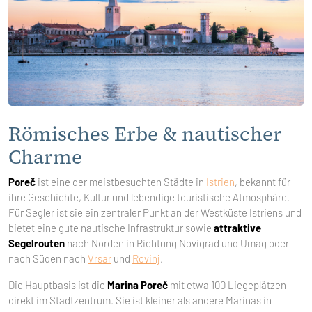
Römisches Erbe & nautischer
Charme
Poreč
ist eine der meistbesuchten Städte in
Istrien
, bekannt für
ihre Geschichte, Kultur und lebendige touristische Atmosphäre.
Für Segler ist sie ein zentraler Punkt an der Westküste Istriens und
bietet eine gute nautische Infrastruktur sowie
attraktive
Segelrouten
nach Norden in Richtung Novigrad und Umag oder
nach Süden nach
Vrsar
und
Rovinj
.
Die Hauptbasis ist die
Marina Poreč
mit etwa 100 Liegeplätzen
direkt im Stadtzentrum. Sie ist kleiner als andere Marinas in