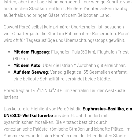
Istrien, aber ihre Lage ist hervorragend – nur wenige Schritte vom
historischen Stadtkern entfernt. Größere Yachten ankern häufig
außerhalb und bringen Gäste mit dem Beiboot an Land.
Obwohl Poreč selbst kein primärer Charterhafen ist, besuchen
viele Chartergäste die Stadt im Rahmen ihrer Reiserouten. Poreč
wird oft für Tagesausflüge und Übernachtungsstopps gewählt.
Mit dem Flugzeug
: Flughafen Pula (60 km), Flughafen Triest
(80 km).
Mit dem Auto
: Über die Istrian Y Autobahn gut erreichbar.
Auf dem Seeweg
: Venedig liegt ca. 55 Seemeilen entfernt,
eine beliebte Schnellfähre verbindet beide Städte.
Poreč liegt auf 45°13’N 13°36’E, im zentralen Teil der Westküste
Istriens.
Das kulturelle Highlight von Poreč ist die
Euphrasius-Basilika, ein
UNESCO-Weltkulturerbe
aus dem 6. Jahrhundert mit
byzantinischen Mosaiken. Die Altstadt besticht durch
venezianische Paläste, römische Straßen und lebhafte Plätze. Im
Sommer verwandelt sich Poreč in eine der lebendigsten Städte