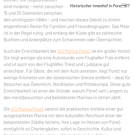
Historischer Innenhof in Pore07
sind moderat – meist zwischen
15 und 25 Seemeilen zwischen
den wichtigsten Häfen – und machen dieses Gebiet zu einem
angenehmen Revier für Familien und Freundesgruppen. Das Meer
ist in der Regel ruhig, und entlang der Küste gibt es zahlreiche
Buchten und Ankerplätze zum Schwimmen oder Übernachten.
Auch die Erreichbarkeit der
ACI Marina Poreč
ist ein großer Vorteil.
Sie liegt weniger als eine Autostunde vom Flughafen Pula entfernt
und ist auch von den Flughäfen Triest und Ljubljana gut
erreichbar. Für Gäste, die mit dem Auto anreisen, liegt Poreč nur
wenige Kilometer von der slowenischen Grenze entfernt – ideal für
Besucher aus Österreich, Norditalien und Mitteleuropa. Diese gute
Erreichbarkeit ist einer der Gründe, warum Poreč seit Langem zu
den meistbesuchten und beliebtesten Marinas in Istrien zählt.
Die
ACI Marina Poreč
vereint die praktischen Vorteile einer gut
ausgestatteten Marina mit dem kulturellen Reichtum einer der
bekanntesten Städte Istriens. Ihre Lage im Herzen von Poreč
ermöglicht es Chartergästen, sofort in Geschichte, Kultur und