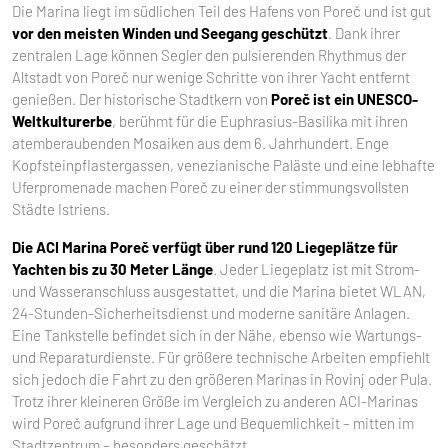
Die Marina liegt im südlichen Teil des Hafens von Poreč und ist gut
vor den meisten Winden und Seegang geschützt
. Dank ihrer
zentralen Lage können Segler den pulsierenden Rhythmus der
Altstadt von Poreč nur wenige Schritte von ihrer Yacht entfernt
genießen. Der historische Stadtkern von
Poreč ist ein UNESCO-
Weltkulturerbe
, berühmt für die Euphrasius-Basilika mit ihren
atemberaubenden Mosaiken aus dem 6. Jahrhundert. Enge
Kopfsteinpflastergassen, venezianische Paläste und eine lebhafte
Uferpromenade machen Poreč zu einer der stimmungsvollsten
Städte Istriens.
Die ACI Marina Poreč verfügt über rund 120 Liegeplätze für
Yachten bis zu 30 Meter Länge
. Jeder Liegeplatz ist mit Strom-
und Wasseranschluss ausgestattet, und die Marina bietet WLAN,
24-Stunden-Sicherheitsdienst und moderne sanitäre Anlagen.
Eine Tankstelle befindet sich in der Nähe, ebenso wie Wartungs-
und Reparaturdienste. Für größere technische Arbeiten empfiehlt
sich jedoch die Fahrt zu den größeren Marinas in Rovinj oder Pula.
Trotz ihrer kleineren Größe im Vergleich zu anderen ACI-Marinas
wird Poreč aufgrund ihrer Lage und Bequemlichkeit – mitten im
Stadtzentrum – besonders geschätzt.