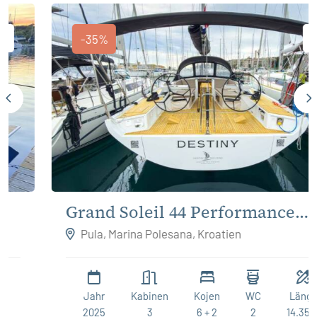
-35%
Grand Soleil 44 Performance
Destiny
Pula, Marina Polesana, Kroatien
Jahr
Kabinen
Kojen
WC
Länge
2025
3
6 + 2
2
14.35 m