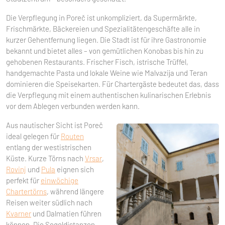
Die Verpflegung in Poreč ist unkompliziert, da Supermärkte,
Frischmärkte, Bäckereien und Spezialitätengeschäfte alle in
kurzer Gehentfernung liegen. Die Stadt ist für ihre Gastronomie
bekannt und bietet alles – von gemütlichen Konobas bis hin zu
gehobenen Restaurants. Frischer Fisch, istrische Trüffel,
handgemachte Pasta und lokale Weine wie Malvazija und Teran
dominieren die Speisekarten. Für Chartergäste bedeutet das, dass
die Verpflegung mit einem authentischen kulinarischen Erlebnis
vor dem Ablegen verbunden werden kann.
Aus nautischer Sicht ist Poreč
ideal gelegen für
Routen
entlang der westistrischen
Küste. Kurze Törns nach
Vrsar
,
Rovinj
und
Pula
eignen sich
perfekt für
einwöchige
Chartertörns
, während längere
Reisen weiter südlich nach
Kvarner
und Dalmatien führen
können. Die Segeldistanzen