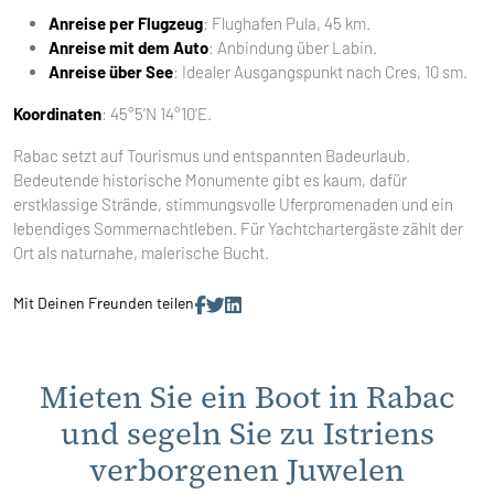
Anreise per Flugzeug
: Flughafen Pula, 45 km.
Anreise mit dem Auto
: Anbindung über Labin.
Anreise über See
: Idealer Ausgangspunkt nach Cres, 10 sm.
Koordinaten
: 45°5’N 14°10’E.
Rabac setzt auf Tourismus und entspannten Badeurlaub.
Bedeutende historische Monumente gibt es kaum, dafür
erstklassige Strände, stimmungsvolle Uferpromenaden und ein
lebendiges Sommernachtleben. Für Yachtchartergäste zählt der
Ort als naturnahe, malerische Bucht.
Mit Deinen Freunden teilen
Mieten Sie ein Boot in Rabac
und segeln Sie zu Istriens
verborgenen Juwelen