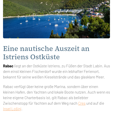
Eine nautische Auszeit an
Istriens Ostküste
Rabac
liegt an der Ostküste Istriens, zu Füßen der Stadt Labin. Aus
dem einst kleinen Fischerdorf wurde ein lebhafter Ferienort,
bekannt für seine weißen Kieselstrände und das glasklare Meer.
Rabac verfügt über keine große Marina, sondern über einen
kleinen Hafen, den Yachten und lokale Boote nutzen. Auch wenn es
keine eigene Charterbasis ist, gilt Rabac als beliebter
Zwischenstopp für Yachten auf dem Weg nach
Cres
und auf die
Insel Lošinj
.