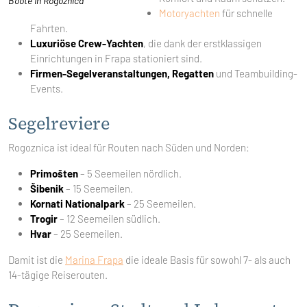
Boote in Rogoznica
Motoryachten
für schnelle
Fahrten.
Luxuriöse Crew-Yachten
, die dank der erstklassigen
Einrichtungen in Frapa stationiert sind.
Firmen-Segelveranstaltungen, Regatten
und Teambuilding-
Events.
Segelreviere
Rogoznica ist ideal für Routen nach Süden und Norden:
Primošten
– 5 Seemeilen nördlich.
Šibenik
– 15 Seemeilen.
Kornati Nationalpark
– 25 Seemeilen.
Trogir
– 12 Seemeilen südlich.
Hvar
– 25 Seemeilen.
Damit ist die
Marina Frapa
die ideale Basis für sowohl 7- als auch
14-tägige Reiserouten.