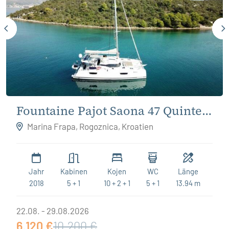
Fountaine Pajot Saona 47 Quintet
Felicia
Marina Frapa, Rogoznica, Kroatien
Jahr
Kabinen
Kojen
WC
Länge
2018
5 + 1
10 + 2 + 1
5 + 1
13.94 m
22.08. - 29.08.2026
6.120 €
10.200 €