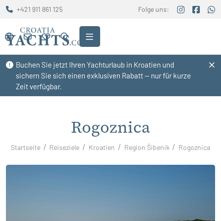
+421 911 861 125
Folge uns:
Buchen Sie jetzt Ihren Yachturlaub in Kroatien und
sichern Sie sich einen exklusiven Rabatt — nur für kurze
Zeit verfügbar.
Rogoznica
Startseite
Reiseziele
Kroatien
Region Šibenik
Rogoznica