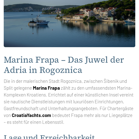
Marina Frapa – Das Juwel der
Adria in Rogoznica
Die in der malerischen Stadt Rogoznica, zwischen Šibenik und
Split gelegene
Marina Frapa
zählt zu den umfassendsten Marina-
Komplexen Kroatiens. Errichtet auf einer künstlichen Insel vereint
sie nautische Dienstleistungen mit luxuriösen Einrichtungen,
Gastfreundschaft und Unterhaltungsangeboten. Für Chartergäste
von
CroatiaYachts.com
bedeutet Frapa mehr als nur Liegeplätze
– es steht für einen Lebensstil.
Lage und Erreichbarkeit