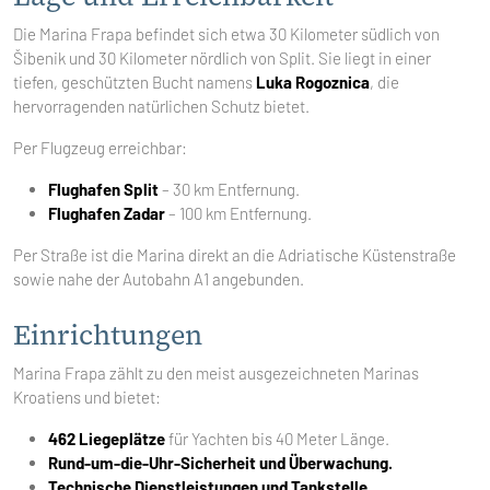
Die Marina Frapa befindet sich etwa 30 Kilometer südlich von
Šibenik und 30 Kilometer nördlich von Split. Sie liegt in einer
tiefen, geschützten Bucht namens
Luka Rogoznica
, die
hervorragenden natürlichen Schutz bietet.
Per Flugzeug erreichbar:
Flughafen Split
– 30 km Entfernung.
Flughafen Zadar
– 100 km Entfernung.
Per Straße ist die Marina direkt an die Adriatische Küstenstraße
sowie nahe der Autobahn A1 angebunden.
Einrichtungen
Marina Frapa zählt zu den meist ausgezeichneten Marinas
Kroatiens und bietet:
462 Liegeplätze
für Yachten bis 40 Meter Länge.
Rund-um-die-Uhr-Sicherheit und Überwachung.
Technische Dienstleistungen und Tankstelle.