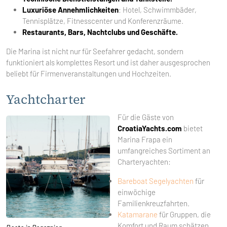
Luxuriöse Annehmlichkeiten
: Hotel, Schwimmbäder,
Tennisplätze, Fitnesscenter und Konferenzräume.
Restaurants, Bars, Nachtclubs und Geschäfte.
Die Marina ist nicht nur für Seefahrer gedacht, sondern
funktioniert als komplettes Resort und ist daher ausgesprochen
beliebt für Firmenveranstaltungen und Hochzeiten.
Yachtcharter
Für die Gäste von
CroatiaYachts.com
bietet
Marina Frapa ein
umfangreiches Sortiment an
Charteryachten:
Bareboat
Segelyachten
für
einwöchige
Familienkreuzfahrten.
Katamarane
für Gruppen, die
Komfort und Raum schätzen.