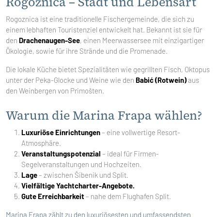
Rogoznica – Stadt und Lebensart
Rogoznica ist eine traditionelle Fischergemeinde, die sich zu
einem lebhaften Touristenziel entwickelt hat. Bekannt ist sie für
den
Drachenaugen-See
, einen Meerwassersee mit einzigartiger
Ökologie, sowie für ihre Strände und die Promenade.
Die lokale Küche bietet Spezialitäten wie gegrillten Fisch, Oktopus
unter der Peka-Glocke und Weine wie den
Babić (Rotwein)
aus
den Weinbergen von Primošten.
Warum die Marina Frapa wählen?
Luxuriöse Einrichtungen
– eine vollwertige Resort-
Atmosphäre.
Veranstaltungspotenzial
– ideal für Firmen-
Segelveranstaltungen und Hochzeiten.
Lage
– zwischen Šibenik und Split.
Vielfältige Yachtcharter-Angebote.
Gute Erreichbarkeit
– nahe dem Flughafen Split.
Marina Frapa zählt zu den luxuriösesten und umfassendsten